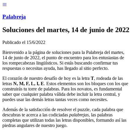
Menú
Pal
ab
r
eja
Soluciones del
martes, 14 de junio de 2022
Publicado el
15/6/2022
Bienvenido a la página de soluciones para la Palabreja del
martes,
14 de junio de 2022
, el punto de encuentro para los entusiastas de
los rompecabezas lingüísticos. Si estás buscando confirmar tus
respuestas o necesitas ayuda, has llegado al sitio perfecto.
El corazón de nuestro desafío de hoy es la letra
T
, rodeada de las
letras
N, M, F, L, I, E
. Estos elementos son los bloques con los que
construirás tu torre de palabras. Para los novatos, es fundamental
saber que cualquier palabra válida debe incluir la letra central, y
puedes usar las demás letras tantas veces como necesites.
Además de la satisfacción de resolver el puzzle, cada palabra que
descubras te acerca a las codiciadas
palabrejas
, las palabras
completas que utilizan todas las letras disponibles, formando así las
piedras angulares de nuestro juego.