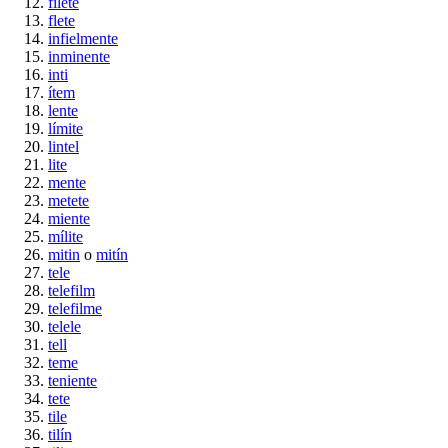
filete
flete
infielmente
inminente
inti
ítem
lente
límite
lintel
lite
mente
metete
miente
mílite
mitin
o
mitín
tele
telefilm
telefilme
telele
tell
teme
teniente
tete
tile
tilín