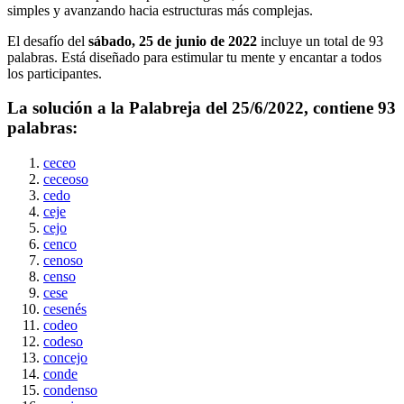
simples y avanzando hacia estructuras más complejas.
El desafío del
sábado, 25 de junio de 2022
incluye un total de
93
palabras. Está diseñado para estimular tu mente y encantar a todos
los participantes.
La solución a la Palabreja del
25/6/2022
, contiene
93
palabras:
ceceo
ceceoso
cedo
ceje
cejo
cenco
cenoso
censo
cese
cesenés
codeo
codeso
concejo
conde
condenso