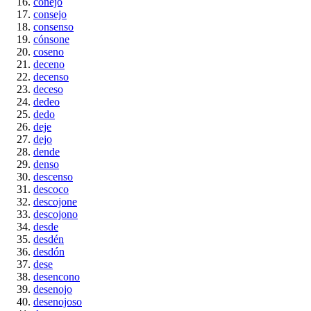
conejo
consejo
consenso
cónsone
coseno
deceno
decenso
deceso
dedeo
dedo
deje
dejo
dende
denso
descenso
descoco
descojone
descojono
desde
desdén
desdón
dese
desencono
desenojo
desenojoso