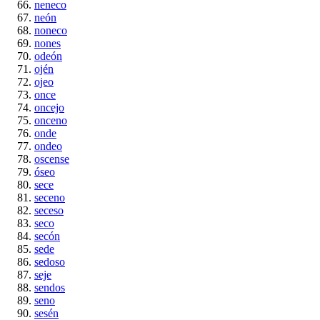
neneco
neón
noneco
nones
odeón
ojén
ojeo
once
oncejo
onceno
onde
ondeo
oscense
óseo
sece
seceno
seceso
seco
secón
sede
sedoso
seje
sendos
seno
sesén