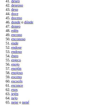
deseo
deseoso
deso
doce
doceno
donde
o
dónde
doneo
edén
encono
enconoso
ende
endose
endoso
éneo
enjeco
enojo
enojón
enojoso
eoceno
escocés
esconce
esos
jején
nejo
nene
o
nené