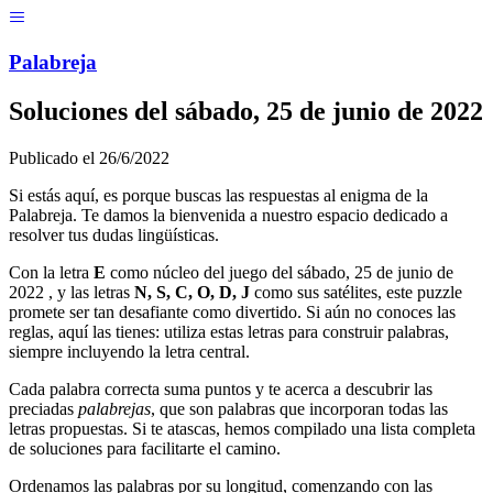
Menú
Pal
ab
r
eja
Soluciones del
sábado, 25 de junio de 2022
Publicado el
26/6/2022
Si estás aquí, es porque buscas las respuestas al enigma de la
Palabreja. Te damos la bienvenida a nuestro espacio dedicado a
resolver tus dudas lingüísticas.
Con la letra
E
como núcleo del juego del
sábado, 25 de junio de
2022
, y las letras
N, S, C, O, D, J
como sus satélites, este puzzle
promete ser tan desafiante como divertido. Si aún no conoces las
reglas, aquí las tienes: utiliza estas letras para construir palabras,
siempre incluyendo la letra central.
Cada palabra correcta suma puntos y te acerca a descubrir las
preciadas
palabrejas
, que son palabras que incorporan todas las
letras propuestas. Si te atascas, hemos compilado una lista completa
de soluciones para facilitarte el camino.
Ordenamos las palabras por su longitud, comenzando con las