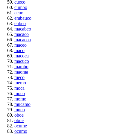
cueco
cumbo
ecuo
embauco
eubeo
macabeo
macaco
macacoa
maceo
maco
macoca
macuco
mambo
maoma
meco
memo
moca
moco
momo
mucamo
muco
oboe
obué
ocume
ocumo