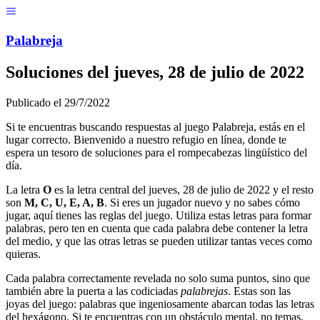
Menú
Pal
ab
r
eja
Soluciones del
jueves, 28 de julio de 2022
Publicado el
29/7/2022
Si te encuentras buscando respuestas al juego Palabreja, estás en el
lugar correcto. Bienvenido a nuestro refugio en línea, donde te
espera un tesoro de soluciones para el rompecabezas lingüístico del
día.
La letra
O
es la letra central del
jueves, 28 de julio de 2022
y el resto
son
M, C, U, E, A, B
. Si eres un jugador nuevo y no sabes cómo
jugar, aquí tienes las reglas del juego. Utiliza estas letras para formar
palabras, pero ten en cuenta que cada palabra debe contener la letra
del medio, y que las otras letras se pueden utilizar tantas veces como
quieras.
Cada palabra correctamente revelada no solo suma puntos, sino que
también abre la puerta a las codiciadas
palabrejas
. Estas son las
joyas del juego: palabras que ingeniosamente abarcan todas las letras
del hexágono. Si te encuentras con un obstáculo mental, no temas,