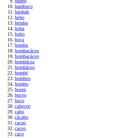
babeo
bambuco
baobab
bebo
bembo
boba
bobo
boca
bomba
bombacácea
bombacáceo
bombácea
bombáceo
bombé
bombeo
bombo
boom
buceo
buco
cabeceo
cabo
cácabo
cacao
caceo
caco