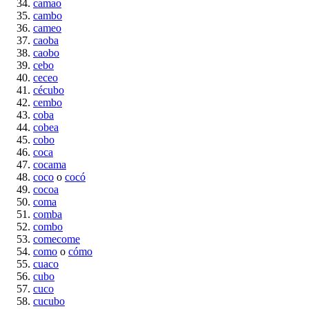
camao
cambo
cameo
caoba
caobo
cebo
ceceo
cécubo
cembo
coba
cobea
cobo
coca
cocama
coco
o
cocó
cocoa
coma
comba
combo
comecome
como
o
cómo
cuaco
cubo
cuco
cucubo