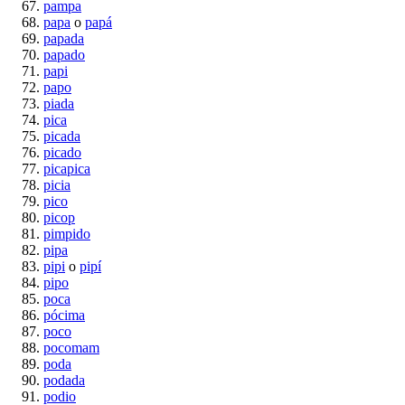
pampa
papa
o
papá
papada
papado
papi
papo
piada
pica
picada
picado
picapica
picia
pico
picop
pimpido
pipa
pipi
o
pipí
pipo
poca
pócima
poco
pocomam
poda
podada
podio