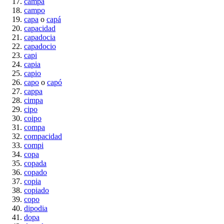
campa
campo
capa
o
capá
capacidad
capadocia
capadocio
capi
capia
capio
capo
o
capó
cappa
cimpa
cipo
coipo
compa
compacidad
compi
copa
copada
copado
copia
copiado
copo
dipodia
dopa