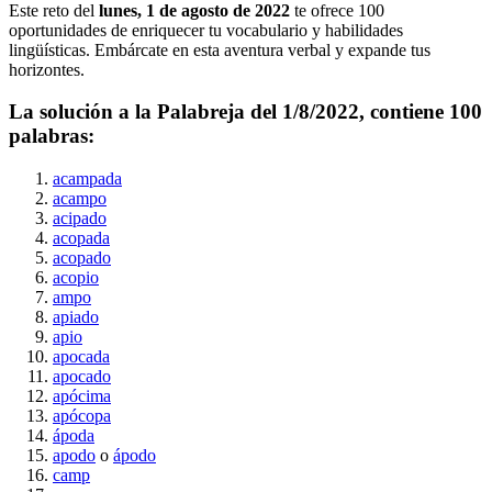
Este reto del
lunes, 1 de agosto de 2022
te ofrece
100
oportunidades de enriquecer tu vocabulario y habilidades
lingüísticas. Embárcate en esta aventura verbal y expande tus
horizontes.
La solución a la Palabreja del
1/8/2022
, contiene
100
palabras:
acampada
acampo
acipado
acopada
acopado
acopio
ampo
apiado
apio
apocada
apocado
apócima
apócopa
ápoda
apodo
o
ápodo
camp