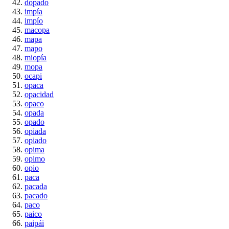
dopado
impía
impío
macopa
mapa
mapo
miopía
mopa
ocapi
opaca
opacidad
opaco
opada
opado
opiada
opiado
opima
opimo
opio
paca
pacada
pacado
paco
paico
paipái