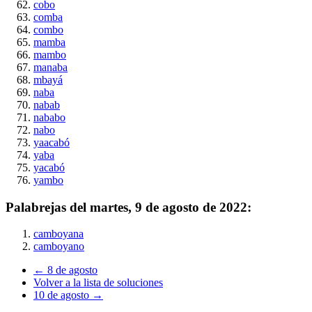
cobo
comba
combo
mamba
mambo
manaba
mbayá
naba
nabab
nababo
nabo
yaacabó
yaba
yacabó
yambo
Palabrejas del
martes, 9 de agosto de 2022
:
camboyana
camboyano
← 8 de agosto
Volver a la lista de soluciones
10 de agosto →