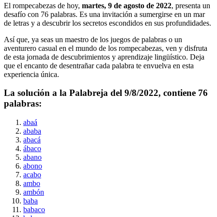
El rompecabezas de hoy,
martes, 9 de agosto de 2022
, presenta un
desafío con
76
palabras. Es una invitación a sumergirse en un mar
de letras y a descubrir los secretos escondidos en sus profundidades.
Así que, ya seas un maestro de los juegos de palabras o un
aventurero casual en el mundo de los rompecabezas, ven y disfruta
de esta jornada de descubrimientos y aprendizaje lingüístico. Deja
que el encanto de desentrañar cada palabra te envuelva en esta
experiencia única.
La solución a la Palabreja del
9/8/2022
, contiene
76
palabras:
abaá
ababa
abacá
ábaco
abano
abono
acabo
ambo
ambón
baba
babaco