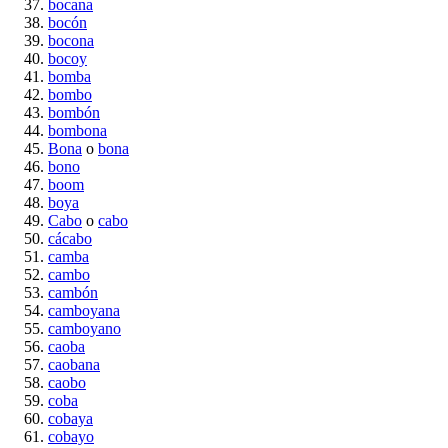
bocana
bocón
bocona
bocoy
bomba
bombo
bombón
bombona
Bona
o
bona
bono
boom
boya
Cabo
o
cabo
cácabo
camba
cambo
cambón
camboyana
camboyano
caoba
caobana
caobo
coba
cobaya
cobayo