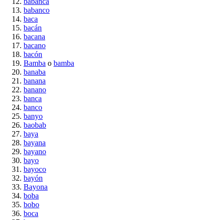
babanca
babanco
baca
bacán
bacana
bacano
bacón
Bamba
o
bamba
banaba
banana
banano
banca
banco
banyo
baobab
baya
bayana
bayano
bayo
bayoco
bayón
Bayona
boba
bobo
boca