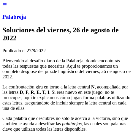
Menú
Pal
ab
r
eja
Soluciones del
viernes, 26 de agosto de
2022
Publicado el
27/8/2022
Bienvenido al desafío diario de la Palabreja, donde encontrarás
todas las respuestas que necesitas. Aquí te proporcionamos un
completo desglose del puzzle lingüístico del
viernes, 26 de agosto de
2022
.
La confrontación gira en torno a la letra central
N
, acompañada por
las letras
D, F, R, E, T, I
. Si eres nuevo en este juego, no te
preocupes, aquí te explicamos cómo jugar: forma palabras utilizando
estas letras, asegurándote de incluir siempre la letra central en cada
una de ellas.
Cada palabra que descubres no solo te acerca a la victoria, sino que
también te ayuda a descifrar las
palabrejas
, las cuales son palabras
clave que utilizan todas las letras disponibles.