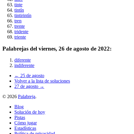
tinte
tintín
tintirintín
tren
trente
tridente
triente
Palabrejas del
viernes, 26 de agosto de 2022
:
diferente
indiferente
← 25 de agosto
Volver a la lista de soluciones
27 de agosto →
©
2026
Palabreja
.
Blog
Solución de hoy
Pistas
Cómo jugar
Estadísticas
Política de privacidad