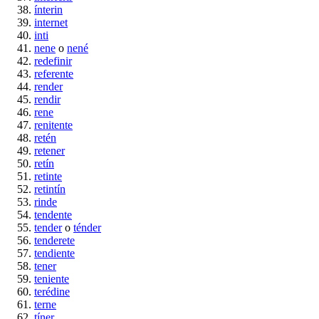
ínterin
internet
inti
nene
o
nené
redefinir
referente
render
rendir
rene
renitente
retén
retener
retín
retinte
retintín
rinde
tendente
tender
o
ténder
tenderete
tendiente
tener
teniente
terédine
terne
tíner