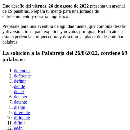
Este desafío del
viernes, 26 de agosto de 2022
presenta un arsenal
de
69
palabras. Prepara tu mente para una jornada de
entretenimiento y desafío lingüístico.
Prepárate para una aventura de agilidad mental que combina desafío
y diversión, ideal para expertos y novatos por igual. Embárcate en
esta experiencia enriquecedora y descubre el placer de desentrañar
palabras.
La solución a la Palabreja del
26/8/2022
, contiene
69
palabras:
defender
deferente
definir
dende
dente
detener
detente
diente
diferente
difidente
difinir
edén