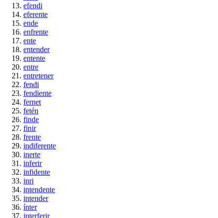
efendi
eferente
ende
enfrente
ente
entender
entente
entre
entretener
fendi
fendiente
fernet
fetén
finde
finir
frente
indiferente
inerte
inferir
infidente
inri
intendente
intender
ínter
interferir