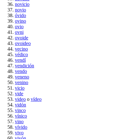
novicio
novio
óvido
ovino
ovio
ovni
ovoide
ovoideo
vecino
védico
vendí
vendición
vendo
veneno
venino
vicio
vide
video
o
vídeo
vidón
vinco
vínico
vino
vívido
vivo
vivón