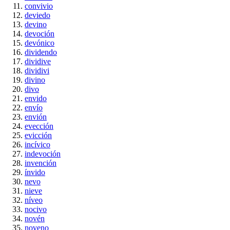
convivio
deviedo
devino
devoción
devónico
dividendo
dividive
dividivi
divino
divo
envido
envío
envión
evección
evicción
incívico
indevoción
invención
ínvido
nevo
nieve
níveo
nocivo
novén
noveno