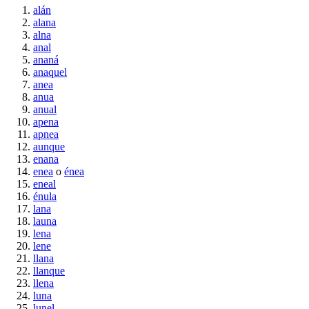
alán
alana
alna
anal
ananá
anaquel
anea
anua
anual
apena
apnea
aunque
enana
enea
o
énea
eneal
énula
lana
launa
lena
lene
llana
llanque
llena
luna
lunel