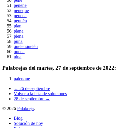
pene
penene
peneque
pepena
pequén
plan
plana
plena
puna
quelenquelén
quena
ulna
Palabrejas del
martes, 27 de septiembre de 2022
:
palenque
← 26 de septiembre
Volver a la lista de soluciones
28 de septiembre →
©
2026
Palabreja
.
Blog
Solución de hoy