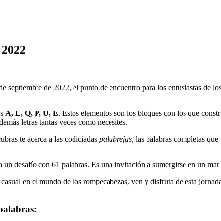
 2022
 de septiembre de 2022
, el punto de encuentro para los entusiastas de l
as
A, L, Q, P, U, E
. Estos elementos son los bloques con los que constr
s demás letras tantas veces como necesites.
ubras te acerca a las codiciadas
palabrejas
, las palabras completas que 
ta un desafío con
61
palabras. Es una invitación a sumergirse en un mar 
 casual en el mundo de los rompecabezas, ven y disfruta de esta jornada
palabras: