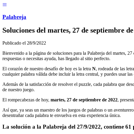
Menú
Pal
ab
r
eja
Soluciones del
martes, 27 de septiembre de
Publicado el
28/9/2022
Bienvenido a la página de soluciones para la Palabreja del
martes, 27
respuestas o necesitas ayuda, has llegado al sitio perfecto.
El corazón de nuestro desafío de hoy es la letra
N
, rodeada de las letr
cualquier palabra válida debe incluir la letra central, y puedes usar la
Además de la satisfacción de resolver el puzzle, cada palabra que desc
de nuestro juego.
El rompecabezas de hoy,
martes, 27 de septiembre de 2022
, presen
Así que, ya seas un maestro de los juegos de palabras o un aventurero
desentrañar cada palabra te envuelva en esta experiencia única.
La solución a la Palabreja del
27/9/2022
, contiene
61