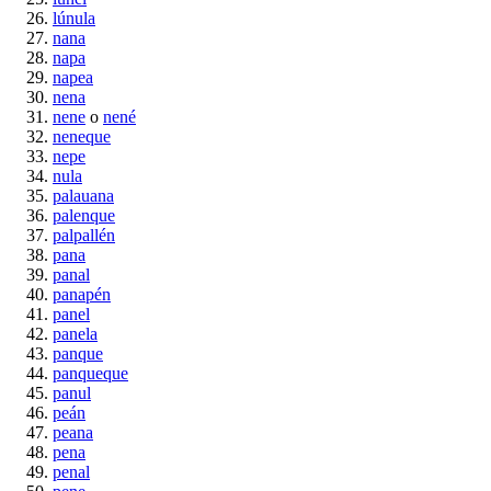
lúnula
nana
napa
napea
nena
nene
o
nené
neneque
nepe
nula
palauana
palenque
palpallén
pana
panal
panapén
panel
panela
panque
panqueque
panul
peán
peana
pena
penal