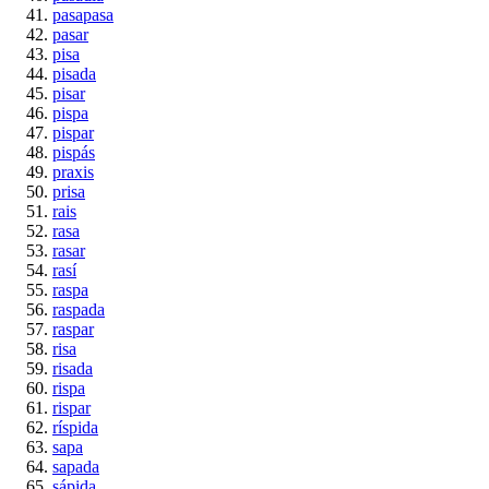
pasapasa
pasar
pisa
pisada
pisar
pispa
pispar
pispás
praxis
prisa
rais
rasa
rasar
rasí
raspa
raspada
raspar
risa
risada
rispa
rispar
ríspida
sapa
sapada
sápida