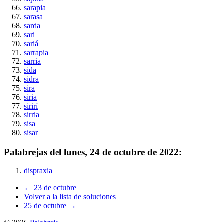
sarapia
sarasa
sarda
sari
sariá
sarrapia
sarria
sida
sidra
sira
siria
sirirí
sirria
sisa
sisar
Palabrejas del
lunes, 24 de octubre de 2022
:
dispraxia
← 23 de octubre
Volver a la lista de soluciones
25 de octubre →