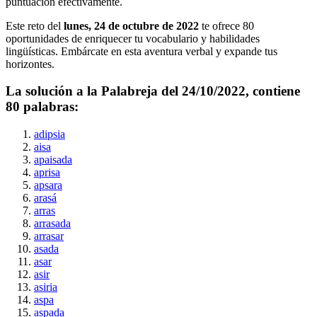
puntuación efectivamente.
Este reto del
lunes, 24 de octubre de 2022
te ofrece
80
oportunidades de enriquecer tu vocabulario y habilidades
lingüísticas. Embárcate en esta aventura verbal y expande tus
horizontes.
La solución a la Palabreja del
24/10/2022
, contiene
80
palabras:
adipsia
aisa
apaisada
aprisa
apsara
arasá
arras
arrasada
arrasar
asada
asar
asir
asiria
aspa
aspada