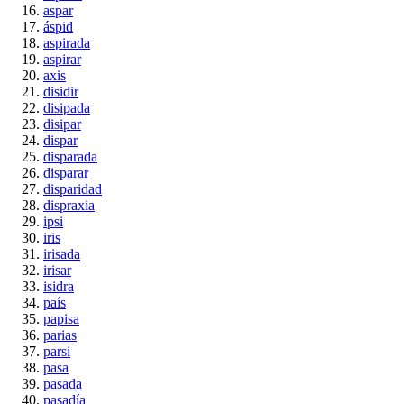
aspar
áspid
aspirada
aspirar
axis
disidir
disipada
disipar
dispar
disparada
disparar
disparidad
dispraxia
ipsi
iris
irisada
irisar
isidra
país
papisa
parias
parsi
pasa
pasada
pasadía