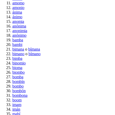
amomo
amonio
ánima
ánimo
anomia
anónima
anonimia
anónimo
bamba
bambi
bimana
o
bímana
bimano
o
bímano
bimba
binomio
bioma
biombo
bomba
bombín
bombo
bombón
bombona
boom
imam
imán
mabí