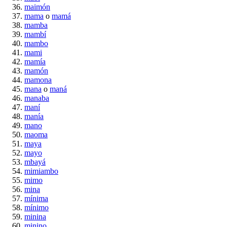
maimón
mama
o
mamá
mamba
mambí
mambo
mami
mamía
mamón
mamona
mana
o
maná
manaba
maní
manía
mano
maoma
maya
mayo
mbayá
mimiambo
mimo
mina
mínima
mínimo
minina
minino