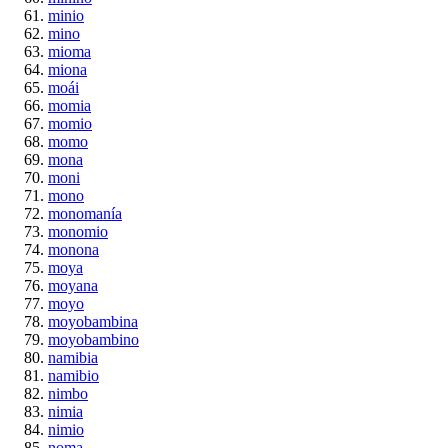
minio
mino
mioma
miona
moái
momia
momio
momo
mona
moni
mono
monomanía
monomio
monona
moya
moyana
moyo
moyobambina
moyobambino
namibia
namibio
nimbo
nimia
nimio
noma