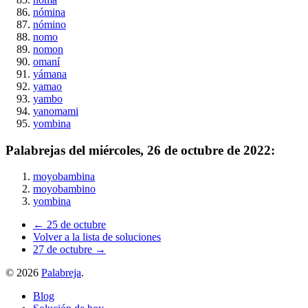
nómina
nómino
nomo
nomon
omaní
yámana
yamao
yambo
yanomami
yombina
Palabrejas del
miércoles, 26 de octubre de 2022
:
moyobambina
moyobambino
yombina
← 25 de octubre
Volver a la lista de soluciones
27 de octubre →
©
2026
Palabreja
.
Blog