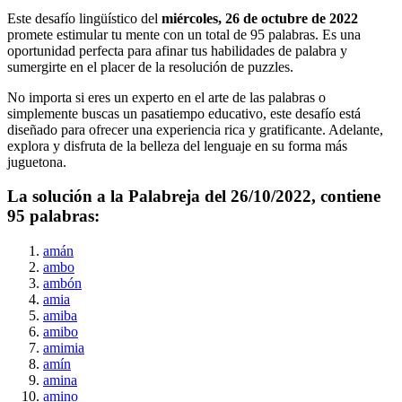
Este desafío lingüístico del
miércoles, 26 de octubre de 2022
promete estimular tu mente con un total de
95
palabras. Es una
oportunidad perfecta para afinar tus habilidades de palabra y
sumergirte en el placer de la resolución de puzzles.
No importa si eres un experto en el arte de las palabras o
simplemente buscas un pasatiempo educativo, este desafío está
diseñado para ofrecer una experiencia rica y gratificante. Adelante,
explora y disfruta de la belleza del lenguaje en su forma más
juguetona.
La solución a la Palabreja del
26/10/2022
, contiene
95
palabras:
amán
ambo
ambón
amia
amiba
amibo
amimia
amín
amina
amino