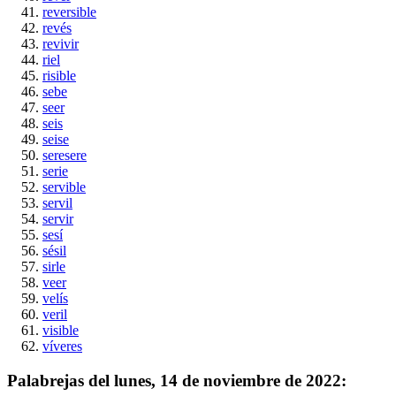
reversible
revés
revivir
riel
risible
sebe
seer
seis
seise
seresere
serie
servible
servil
servir
sesí
sésil
sirle
veer
velís
veril
visible
víveres
Palabrejas del
lunes, 14 de noviembre de 2022
: