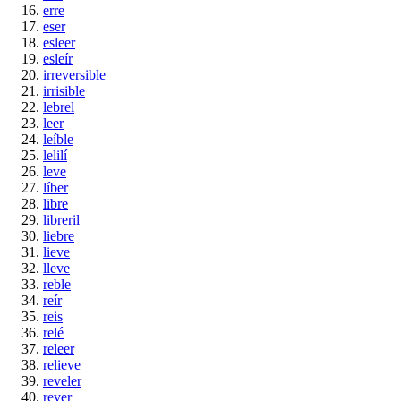
erre
eser
esleer
esleír
irreversible
irrisible
lebrel
leer
leíble
lelilí
leve
líber
libre
libreril
liebre
lieve
lleve
reble
reír
reis
relé
releer
relieve
reveler
rever