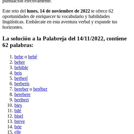
puntuación efectivamente.
Este reto del
lunes, 14 de noviembre de 2022
te ofrece
62
oportunidades de enriquecer tu vocabulario y habilidades
lingüísticas. Embárcate en esta aventura verbal y expande tus
horizontes.
La solución a la Palabreja del
14/11/2022
, contiene
62
palabras:
bebe
o
bebé
beber
bebible
beis
berberí
berberís
bereber
o
beréber
berebere
beriberi
bies
bilé
bisel
breve
brie
elle