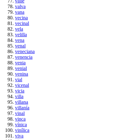
valle
valva
vana
vecina
vecinal
vela
velilla
vena
venal
veneciana
venencia
venia
venial
venina
vial
vicenal
vicia
villa
villana
villanía
vinal
vinca
vínica
vinílica
viva