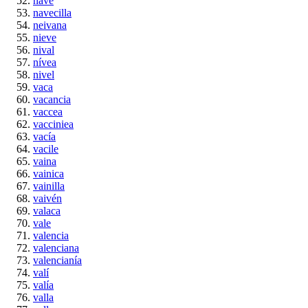
nave
navecilla
neivana
nieve
nival
nívea
nivel
vaca
vacancia
vaccea
vacciniea
vacía
vacile
vaina
vainica
vainilla
vaivén
valaca
vale
valencia
valenciana
valencianía
valí
valía
valla