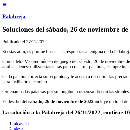
Menú
Pal
ab
r
eja
Soluciones del
sábado, 26 de noviembre de
Publicado el
27/11/2022
Si estás aquí, es porque buscas las respuestas al enigma de la Palabrej
Con la letra
V
como núcleo del juego del
sábado, 26 de noviembre d
aquí las tienes: utiliza estas letras para construir palabras, siempre incl
Cada palabra correcta suma puntos y te acerca a descubrir las preciad
para facilitarte el camino.
Ordenamos las palabras por su longitud, comenzando con las simples 
El desafío del
sábado, 26 de noviembre de 2022
incluye un total de
La solución a la Palabreja del
26/11/2022
, contiene
10
alcavela
aleve