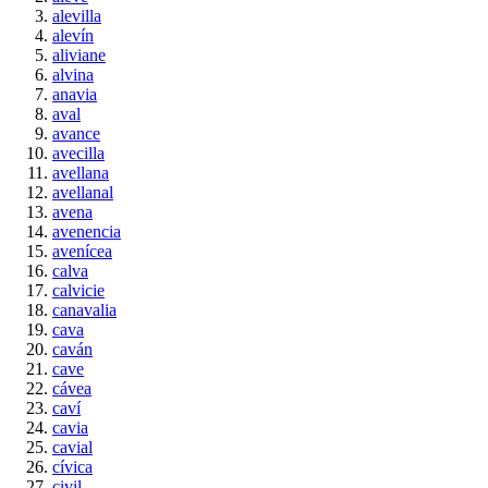
alevilla
alevín
aliviane
alvina
anavia
aval
avance
avecilla
avellana
avellanal
avena
avenencia
avenícea
calva
calvicie
canavalia
cava
caván
cave
cávea
caví
cavia
cavial
cívica
civil