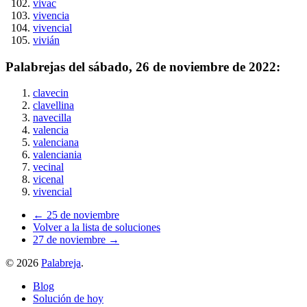
vivac
vivencia
vivencial
vivián
Palabrejas del
sábado, 26 de noviembre de 2022
:
clavecin
clavellina
navecilla
valencia
valenciana
valenciania
vecinal
vicenal
vivencial
← 25 de noviembre
Volver a la lista de soluciones
27 de noviembre →
©
2026
Palabreja
.
Blog
Solución de hoy