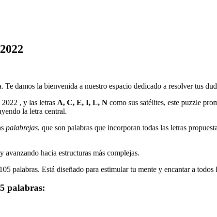
 2022
a. Te damos la bienvenida a nuestro espacio dedicado a resolver tus duda
e 2022
, y las letras
A, C, E, I, L, N
como sus satélites, este puzzle prom
uyendo la letra central.
as
palabrejas
, que son palabras que incorporan todas las letras propuest
y avanzando hacia estructuras más complejas.
105
palabras. Está diseñado para estimular tu mente y encantar a todos l
5
palabras: