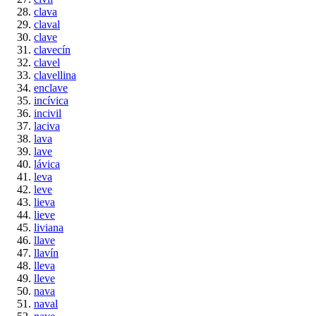
clava
claval
clave
clavecín
clavel
clavellina
enclave
incívica
incivil
laciva
lava
lave
lávica
leva
leve
lieva
lieve
liviana
llave
llavín
lleva
lleve
nava
naval