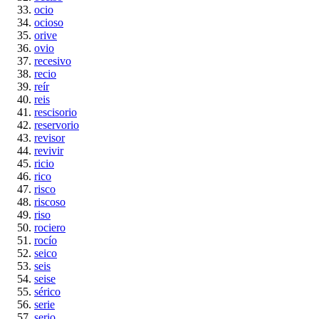
ocio
ocioso
orive
ovio
recesivo
recio
reír
reis
rescisorio
reservorio
revisor
revivir
ricio
rico
risco
riscoso
riso
rociero
rocío
seico
seis
seise
sérico
serie
serio