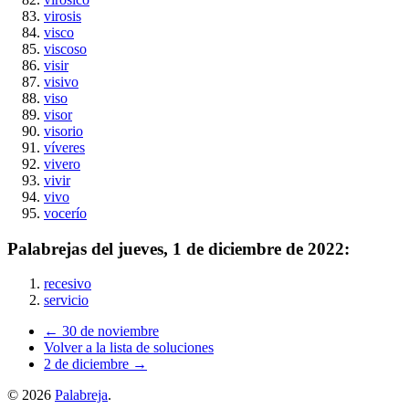
virosis
visco
viscoso
visir
visivo
viso
visor
visorio
víveres
vivero
vivir
vivo
vocerío
Palabrejas del
jueves, 1 de diciembre de 2022
:
recesivo
servicio
← 30 de noviembre
Volver a la lista de soluciones
2 de diciembre →
©
2026
Palabreja
.