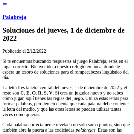
Menú
Pal
ab
r
eja
Soluciones del
jueves, 1 de diciembre de
2022
Publicado el
2/12/2022
Si te encuentras buscando respuestas al juego Palabreja, estás en el
lugar correcto. Bienvenido a nuestro refugio en línea, donde te
espera un tesoro de soluciones para el rompecabezas lingüístico del
día.
La letra
I
es la letra central del
jueves, 1 de diciembre de 2022
y el
resto son
C, E, O, R, S, V
. Si eres un jugador nuevo y no sabes
cómo jugar, aquí tienes las reglas del juego. Utiliza estas letras para
formar palabras, pero ten en cuenta que cada palabra debe contener
la letra del medio, y que las otras letras se pueden utilizar tantas
veces como quieras.
Cada palabra correctamente revelada no solo suma puntos, sino que
también abre la puerta a las codiciadas
palabrejas
. Estas son las