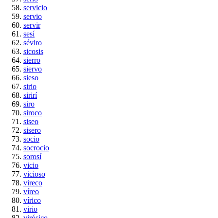
servicio
servio
servir
sesí
séviro
sicosis
sierro
siervo
sieso
sirio
sirirí
siro
siroco
siseo
sisero
socio
socrocio
sorosí
vicio
vicioso
vireco
víreo
vírico
virio
virósico