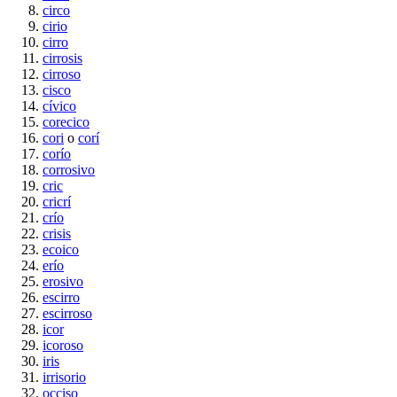
circo
cirio
cirro
cirrosis
cirroso
cisco
cívico
corecico
cori
o
corí
corío
corrosivo
cric
cricrí
crío
crisis
ecoico
erío
erosivo
escirro
escirroso
icor
icoroso
iris
irrisorio
occiso