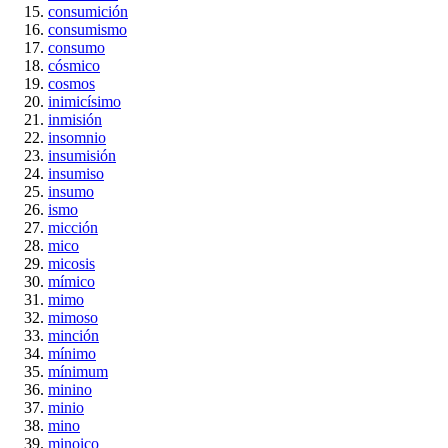
consumición
consumismo
consumo
cósmico
cosmos
inimicísimo
inmisión
insomnio
insumisión
insumiso
insumo
ismo
micción
mico
micosis
mímico
mimo
mimoso
minción
mínimo
mínimum
minino
minio
mino
minoico