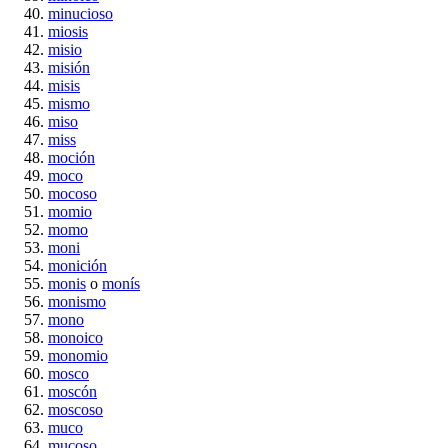
minucioso
miosis
misio
misión
misis
mismo
miso
miss
moción
moco
mocoso
momio
momo
moni
monición
monis
o
monís
monismo
mono
monoico
monomio
mosco
moscón
moscoso
muco
mucoso