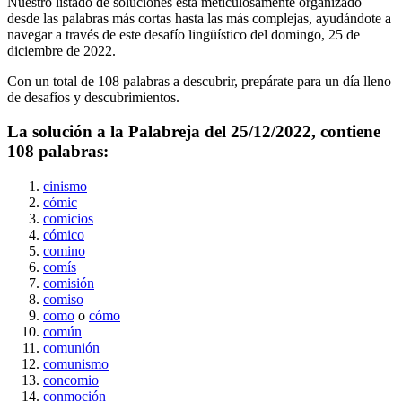
Nuestro listado de soluciones está meticulosamente organizado
desde las palabras más cortas hasta las más complejas, ayudándote a
navegar a través de este desafío lingüístico del
domingo, 25 de
diciembre de 2022
.
Con un total de
108
palabras a descubrir, prepárate para un día lleno
de desafíos y descubrimientos.
La solución a la Palabreja del
25/12/2022
, contiene
108
palabras:
cinismo
cómic
comicios
cómico
comino
comís
comisión
comiso
como
o
cómo
común
comunión
comunismo
concomio
conmoción