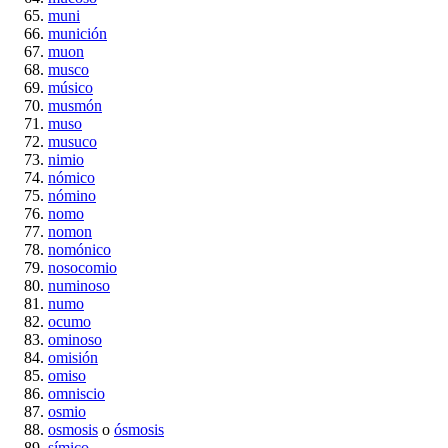
muni
munición
muon
musco
músico
musmón
muso
musuco
nimio
nómico
nómino
nomo
nomon
nomónico
nosocomio
numinoso
numo
ocumo
ominoso
omisión
omiso
omniscio
osmio
osmosis
o
ósmosis
símico