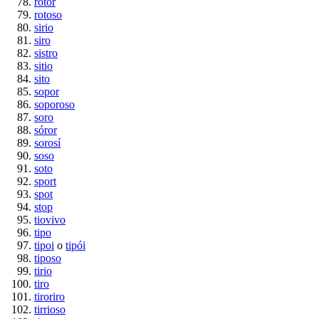
rotor
rotoso
sirio
siro
sistro
sitio
sito
sopor
soporoso
soro
sóror
sorosí
soso
soto
sport
spot
stop
tiovivo
tipo
tipoi
o
tipói
tiposo
tirio
tiro
tiroriro
tirrioso