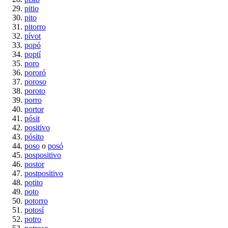
pitio
pito
pitorro
pívot
popó
poptí
poro
pororó
poroso
poroto
porro
portor
pósit
positivo
pósito
poso
o
posó
pospositivo
postor
postpositivo
potito
poto
potorro
potosí
potro