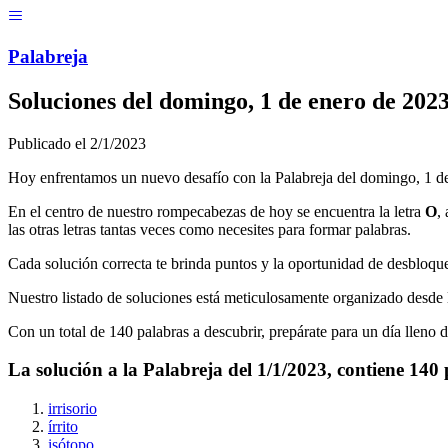
Menú
Pal
ab
r
eja
Soluciones del
domingo, 1 de enero de 202
Publicado el
2/1/2023
Hoy enfrentamos un nuevo desafío con la Palabreja del
domingo, 1 d
En el centro de nuestro rompecabezas de hoy se encuentra la letra
O
,
las otras letras tantas veces como necesites para formar palabras.
Cada solución correcta te brinda puntos y la oportunidad de desbloque
Nuestro listado de soluciones está meticulosamente organizado desde l
Con un total de
140
palabras a descubrir, prepárate para un día lleno 
La solución a la Palabreja del
1/1/2023
, contiene
140
irrisorio
írrito
isótopo