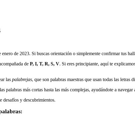
3
e enero de 2023
. Si buscas orientación o simplemente confirmar tus hall
 acompañada de
P, I, T, R, S, V
. Si eres principiante, aquí te explicamo
ar las
palabrejas
, que son palabras maestras que usan todas las letras d
as palabras más cortas hasta las más complejas, ayudándote a navegar a t
de desafíos y descubrimientos.
palabras: