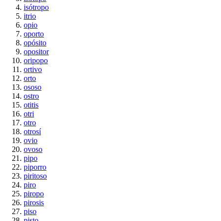
isótropo
itrio
opio
oporto
opósito
opositor
oripopo
ortivo
orto
ososo
ostro
otitis
otri
otro
otrosí
ovio
ovoso
pipo
piporro
piritoso
piro
piropo
pirosis
piso
pisto