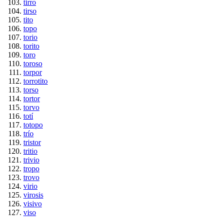
tirro
tirso
tito
topo
torio
torito
toro
toroso
torpor
torrotito
torso
tortor
torvo
totí
totopo
trío
tristor
tritio
trivio
tropo
trovo
virio
virosis
visivo
viso