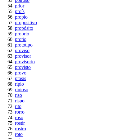
potroso
prior
proís
propio
propositivo
propósito
proprio
protio
prototipo
proviso
provisor
provisorio
provisto
provo
ptosis
ripio
ripioso
riso
rispo
rito
rorro
roso
rostir
rostro
roto