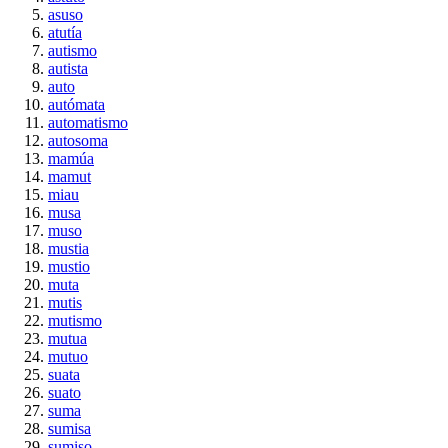
asuso
atutía
autismo
autista
auto
autómata
automatismo
autosoma
mamúa
mamut
miau
musa
muso
mustia
mustio
muta
mutis
mutismo
mutua
mutuo
suata
suato
suma
sumisa
sumiso