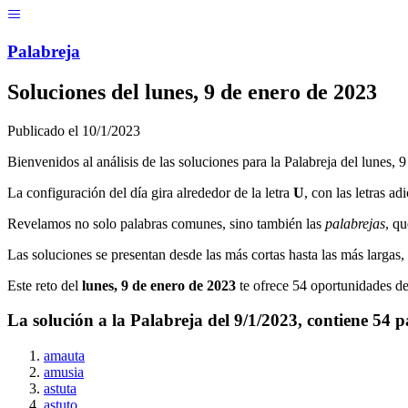
Menú
Pal
ab
r
eja
Soluciones del
lunes, 9 de enero de 2023
Publicado el
10/1/2023
Bienvenidos al análisis de las soluciones para la Palabreja del
lunes, 
La configuración del día gira alrededor de la letra
U
, con las letras ad
Revelamos no solo palabras comunes, sino también las
palabrejas
, qu
Las soluciones se presentan desde las más cortas hasta las más largas
Este reto del
lunes, 9 de enero de 2023
te ofrece
54
oportunidades de 
La solución a la Palabreja del
9/1/2023
, contiene
54
p
amauta
amusia
astuta
astuto