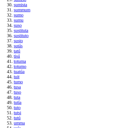
sumista
summum
sumo
sumu
suso
sustituta
sustituto
susto
sutás
tatú
tisú
totuma
totumo
tuatúa
tuit
tumo
tusa
tuso
tuta
tutía
tuto
tutsi
tutú
umma