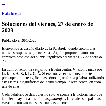
Menú
Pal
ab
r
eja
Soluciones del
viernes, 27 de enero de
2023
Publicado el
28/1/2023
Bienvenido al desafío diario de la Palabreja, donde encontrarás
todas las respuestas que necesitas. Aquí te proporcionamos un
completo desglose del puzzle lingüístico del
viernes, 27 de enero de
2023
.
La confrontación gira en torno a la letra central
V
, acompañada por
las letras
A, E, I, L, O, Ñ
. Si eres nuevo en este juego, no te
preocupes, aquí te explicamos cómo jugar: forma palabras utilizando
estas letras, asegurándote de incluir siempre la letra central en cada
una de ellas.
Cada palabra que descubres no solo te acerca a la victoria, sino que
también te ayuda a descifrar las
palabrejas
, las cuales son palabras
clave que utilizan todas las letras disponibles.