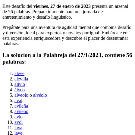
Este desafío del
viernes, 27 de enero de 2023
presenta un arsenal
de
56
palabras. Prepara tu mente para una jornada de
entretenimiento y desafío lingüístico.
Prepárate para una aventura de agilidad mental que combina desafío
y diversión, ideal para expertos y novatos por igual. Embárcate en
esta experiencia enriquecedora y descubre el placer de desentrañar
palabras.
La solución a la Palabreja del
27/1/2023
, contiene
56
palabras:
aleve
alevilla
alivio
álveo
alveolo
o
alvéolo
aval
avileña
avileño
avío
avol
lava
lave