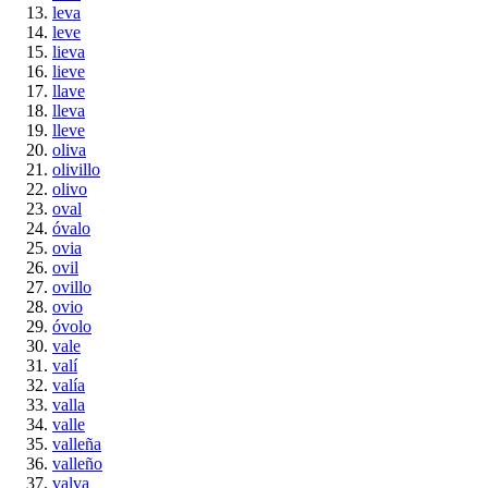
leva
leve
lieva
lieve
llave
lleva
lleve
oliva
olivillo
olivo
oval
óvalo
ovia
ovil
ovillo
ovio
óvolo
vale
valí
valía
valla
valle
valleña
valleño
valva