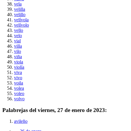
vela
velilla
velillo
velívola
velívolo
vello
velo
vial
villa
vilo
viña
viola
violía
viva
vivo
voila
volea
voleo
volvo
Palabrejas del
viernes, 27 de enero de 2023
:
avileño