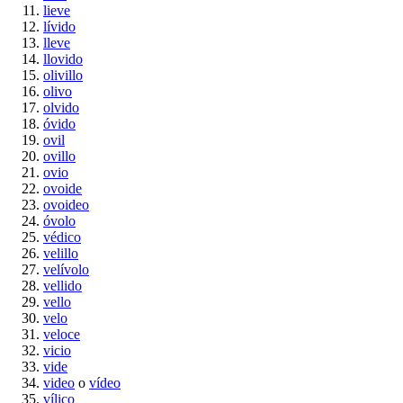
lieve
lívido
lleve
llovido
olivillo
olivo
olvido
óvido
ovil
ovillo
ovio
ovoide
ovoideo
óvolo
védico
velillo
velívolo
vellido
vello
velo
veloce
vicio
vide
video
o
vídeo
vílico