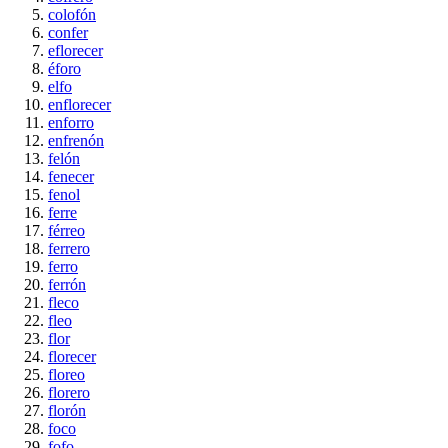
colofón
confer
eflorecer
éforo
elfo
enflorecer
enforro
enfrenón
felón
fenecer
fenol
ferre
férreo
ferrero
ferro
ferrón
fleco
fleo
flor
florecer
floreo
florero
florón
foco
fofo