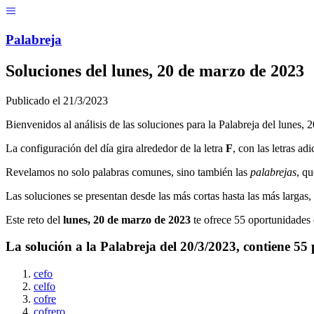
Menú
Pal
ab
r
eja
Soluciones del
lunes, 20 de marzo de 2023
Publicado el
21/3/2023
Bienvenidos al análisis de las soluciones para la Palabreja del
lunes, 
La configuración del día gira alrededor de la letra
F
, con las letras ad
Revelamos no solo palabras comunes, sino también las
palabrejas
, qu
Las soluciones se presentan desde las más cortas hasta las más largas
Este reto del
lunes, 20 de marzo de 2023
te ofrece
55
oportunidades d
La solución a la Palabreja del
20/3/2023
, contiene
55
cefo
celfo
cofre
cofrero