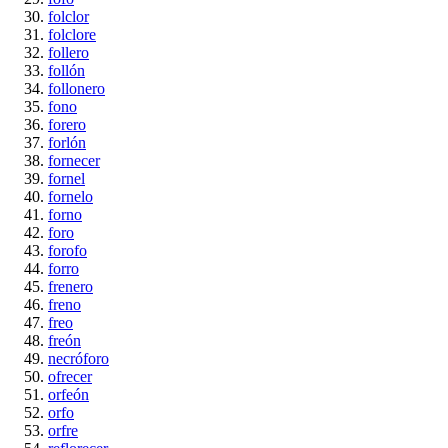
folclor
folclore
follero
follón
follonero
fono
forero
forlón
fornecer
fornel
fornelo
forno
foro
forofo
forro
frenero
freno
freo
freón
necróforo
ofrecer
orfeón
orfo
orfre