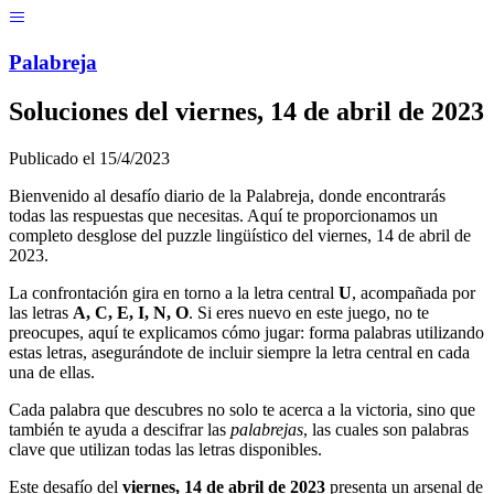
Menú
Pal
ab
r
eja
Soluciones del
viernes, 14 de abril de 2023
Publicado el
15/4/2023
Bienvenido al desafío diario de la Palabreja, donde encontrarás
todas las respuestas que necesitas. Aquí te proporcionamos un
completo desglose del puzzle lingüístico del
viernes, 14 de abril de
2023
.
La confrontación gira en torno a la letra central
U
, acompañada por
las letras
A, C, E, I, N, O
. Si eres nuevo en este juego, no te
preocupes, aquí te explicamos cómo jugar: forma palabras utilizando
estas letras, asegurándote de incluir siempre la letra central en cada
una de ellas.
Cada palabra que descubres no solo te acerca a la victoria, sino que
también te ayuda a descifrar las
palabrejas
, las cuales son palabras
clave que utilizan todas las letras disponibles.
Este desafío del
viernes, 14 de abril de 2023
presenta un arsenal de