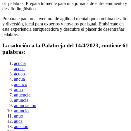
61
palabras. Prepara tu mente para una jornada de entretenimiento y
desafío lingüístico.
Prepárate para una aventura de agilidad mental que combina desafío
y diversión, ideal para expertos y novatos por igual. Embárcate en
esta experiencia enriquecedora y descubre el placer de desentrañar
palabras.
La solución a la Palabreja del
14/4/2023
, contiene
61
palabras:
acucia
ácuea
ácueo
ancua
ancuco
anua
anuencia
anuncia
anunciación
anuncio
anuo
auca
aucción