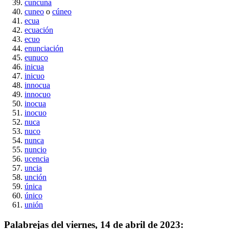
cuncuna
cuneo
o
cúneo
ecua
ecuación
ecuo
enunciación
eunuco
inicua
inicuo
innocua
innocuo
inocua
inocuo
nuca
nuco
nunca
nuncio
ucencia
uncia
unción
única
único
unión
Palabrejas del
viernes, 14 de abril de 2023
: