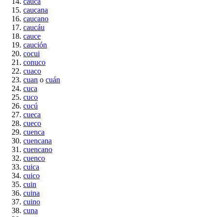
cauca
caucana
caucano
caucáu
cauce
caución
cocui
conuco
cuaco
cuan
o
cuán
cuca
cuco
cucú
cueca
cueco
cuenca
cuencana
cuencano
cuenco
cuica
cuico
cuin
cuina
cuino
cuna