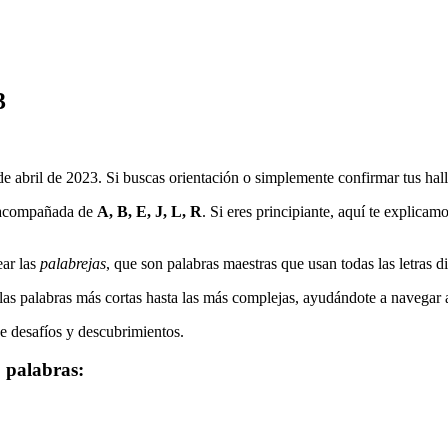
3
e abril de 2023
. Si buscas orientación o simplemente confirmar tus hall
 acompañada de
A, B, E, J, L, R
. Si eres principiante, aquí te explicam
ar las
palabrejas
, que son palabras maestras que usan todas las letras d
as palabras más cortas hasta las más complejas, ayudándote a navegar a t
de desafíos y descubrimientos.
2
palabras: