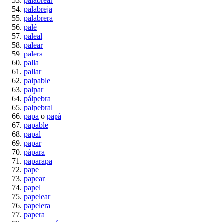
palabrear
palabreja
palabrera
palé
paleal
palear
palera
palla
pallar
palpable
palpar
pálpebra
palpebral
papa
o
papá
papable
papal
papar
pápara
paparapa
pape
papear
papel
papelear
papelera
papera