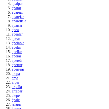
apalpar
aparar
aparear
aparejar
aparellaje
aparrar
apea
apealar
apear
apelable
apelar
apellar
aperar
apereá
aperrar
aperrear
arepa
arpa
arpar
arpella
arrapar
elepé
épale
jalapa
jarapa