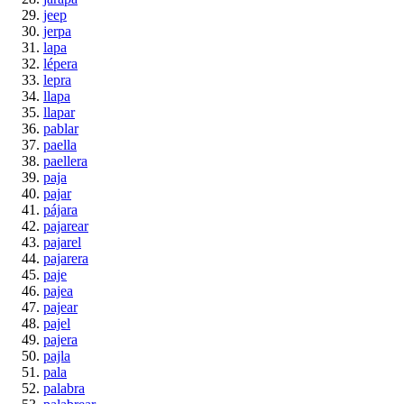
jeep
jerpa
lapa
lépera
lepra
llapa
llapar
pablar
paella
paellera
paja
pajar
pájara
pajarear
pajarel
pajarera
paje
pajea
pajear
pajel
pajera
pajla
pala
palabra