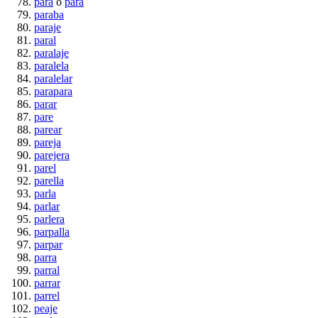
para
o
pará
paraba
paraje
paral
paralaje
paralela
paralelar
parapara
parar
pare
parear
pareja
parejera
parel
parella
parla
parlar
parlera
parpalla
parpar
parra
parral
parrar
parrel
peaje