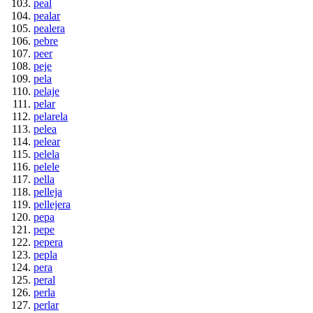
peal
pealar
pealera
pebre
peer
peje
pela
pelaje
pelar
pelarela
pelea
pelear
pelela
pelele
pella
pelleja
pellejera
pepa
pepe
pepera
pepla
pera
peral
perla
perlar