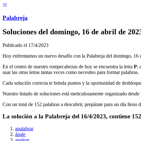
Menú
Pal
ab
r
eja
Soluciones del
domingo, 16 de abril de 202
Publicado el
17/4/2023
Hoy enfrentamos un nuevo desafío con la Palabreja del
domingo, 16 d
En el centro de nuestro rompecabezas de hoy se encuentra la letra
P
,
usar las otras letras tantas veces como necesites para formar palabras.
Cada solución correcta te brinda puntos y la oportunidad de desbloque
Nuestro listado de soluciones está meticulosamente organizado desde l
Con un total de
152
palabras a descubrir, prepárate para un día lleno 
La solución a la Palabreja del
16/4/2023
, contiene
15
apalabrar
ápale
apalear