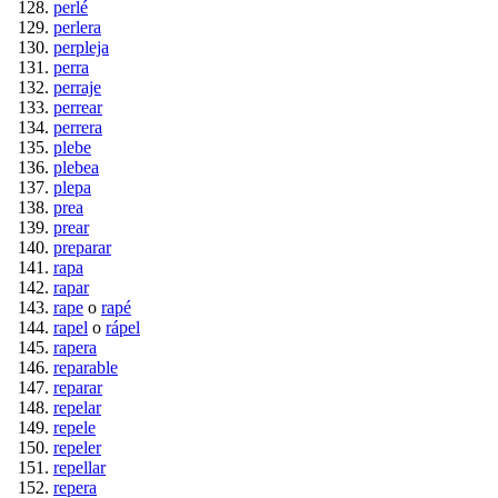
perlé
perlera
perpleja
perra
perraje
perrear
perrera
plebe
plebea
plepa
prea
prear
preparar
rapa
rapar
rape
o
rapé
rapel
o
rápel
rapera
reparable
reparar
repelar
repele
repeler
repellar
repera