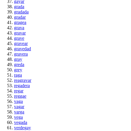
gayar
grada
gradada
gradar
gragea
grava
gravar
grave
gravear
gravedad
gravera
gray
greda
grey
raga
reagravar
regadera
regar
reggae
vaga
vagar
varga
vega
vegada
verdegay