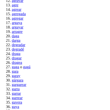
agravar
agre
agrear
agregada
agregar
argaya
argayar
arragre
daga
darga
degradar
degradé
draga
dragar
dragea
gaga
o
gagá
gara
garay
gárgara
gargarear
garra
garrar
garrear
gavera
gaya