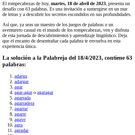
El rompecabezas de hoy,
martes, 18 de abril de 2023
, presenta un
desafío con
63
palabras. Es una invitación a sumergirse en un mar
de letras y a descubrir los secretos escondidos en sus profundidades.
Así que, ya seas un maestro de los juegos de palabras o un
aventurero casual en el mundo de los rompecabezas, ven y disfruta
de esta jornada de descubrimientos y aprendizaje lingüístico. Deja
que el encanto de desentrañar cada palabra te envuelva en esta
experiencia única.
La solución a la Palabreja del
18/4/2023
, contiene
63
palabras:
adarga
adargar
agar
agar-agar
o
agaragar
agarrada
agarradera
agarrar
agarre
agave
agra
agradar