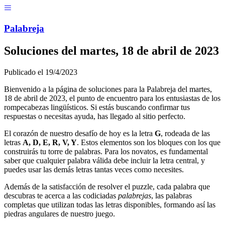
Menú
Pal
ab
r
eja
Soluciones del
martes, 18 de abril de 2023
Publicado el
19/4/2023
Bienvenido a la página de soluciones para la Palabreja del
martes,
18 de abril de 2023
, el punto de encuentro para los entusiastas de los
rompecabezas lingüísticos. Si estás buscando confirmar tus
respuestas o necesitas ayuda, has llegado al sitio perfecto.
El corazón de nuestro desafío de hoy es la letra
G
, rodeada de las
letras
A, D, E, R, V, Y
. Estos elementos son los bloques con los que
construirás tu torre de palabras. Para los novatos, es fundamental
saber que cualquier palabra válida debe incluir la letra central, y
puedes usar las demás letras tantas veces como necesites.
Además de la satisfacción de resolver el puzzle, cada palabra que
descubras te acerca a las codiciadas
palabrejas
, las palabras
completas que utilizan todas las letras disponibles, formando así las
piedras angulares de nuestro juego.