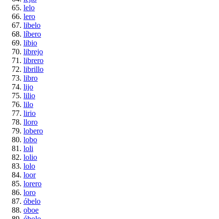
lelo
lero
libelo
líbero
libio
librejo
librero
librillo
libro
lijo
lilio
lilo
lirio
lloro
lobero
lobo
loli
lolio
lolo
loor
lorero
loro
óbelo
oboe
óbolo