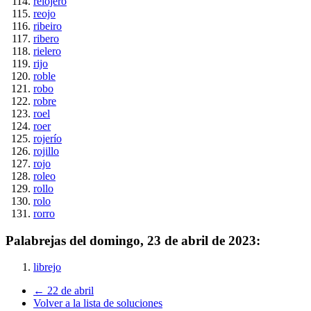
relojero
reojo
ribeiro
ribero
rielero
rijo
roble
robo
robre
roel
roer
rojerío
rojillo
rojo
roleo
rollo
rolo
rorro
Palabrejas del
domingo, 23 de abril de 2023
:
librejo
← 22 de abril
Volver a la lista de soluciones