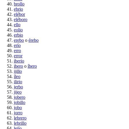
brollo
ebrio
elébor
eléboro
ello
eolio
erbio
erebo
o
érebo
erío
erro
error
iberio
ibero
o
íbero
ijillo
íleo
ilirio
jerbo
jijeo
jobero
jobillo
jobo
jorro
lebrero
lebrillo
lejío