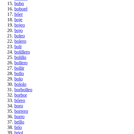
bobo
boboré
bóer
boje
bojeo
bojo
boleo
bolero
boli
bolillero
bolillo
bollero
bollir
bollo
bolo
bololo
borbolleo
borbor
bóreo
boro
borrero
borro
brillo
brío
briol