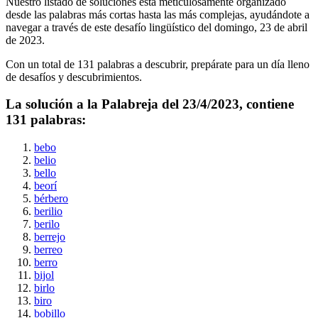
Nuestro listado de soluciones está meticulosamente organizado
desde las palabras más cortas hasta las más complejas, ayudándote a
navegar a través de este desafío lingüístico del
domingo, 23 de abril
de 2023
.
Con un total de
131
palabras a descubrir, prepárate para un día lleno
de desafíos y descubrimientos.
La solución a la Palabreja del
23/4/2023
, contiene
131
palabras:
bebo
belio
bello
beorí
bérbero
berilio
berilo
berrejo
berreo
berro
bijol
birlo
biro
bobillo