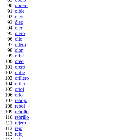
obrero
oíble
ojeo
óleo
oler
olero
olio
ollero
olor
orbe
oreo
orero
oribe
orillero
orillo
oriol
orlo
rebojo
rebol
rebollo
rebrillo
rejero
rejo
reloj