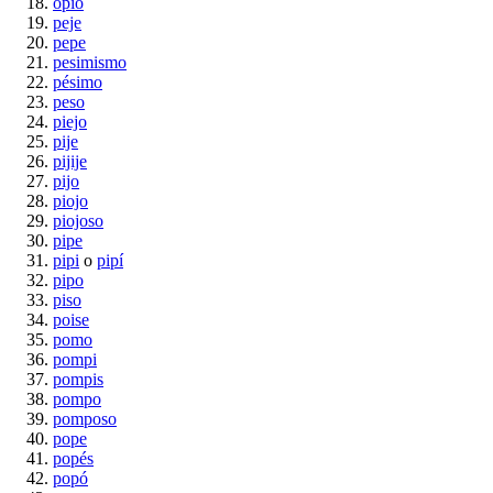
opio
peje
pepe
pesimismo
pésimo
peso
piejo
pije
pijije
pijo
piojo
piojoso
pipe
pipi
o
pipí
pipo
piso
poise
pomo
pompi
pompis
pompo
pomposo
pope
popés
popó