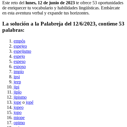
Este reto del
lunes, 12 de junio de 2023
te ofrece
53
oportunidades
de enriquecer tu vocabulario y habilidades lingüísticas. Embárcate
en esta aventura verbal y expande tus horizontes.
La solución a la Palabreja del
12/6/2023
, contiene
53
palabras:
empós
espejeo
espejismo
espejo
espeso
esposo
impío
ipsi
jeep
jipi
jipío
jipismo
jope
o
jopé
jopeo
jopo
miope
opimo