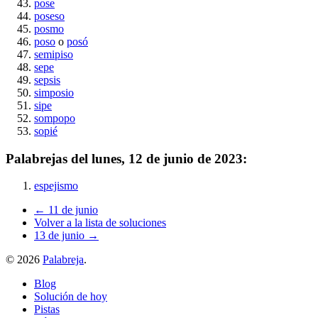
pose
poseso
posmo
poso
o
posó
semipiso
sepe
sepsis
simposio
sipe
sompopo
sopié
Palabrejas del
lunes, 12 de junio de 2023
:
espejismo
← 11 de junio
Volver a la lista de soluciones
13 de junio →
©
2026
Palabreja
.
Blog
Solución de hoy
Pistas