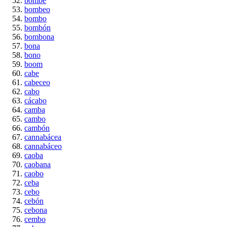
bombé
bombeo
bombo
bombón
bombona
bona
bono
boom
cabe
cabeceo
cabo
cácabo
camba
cambo
cambón
cannabácea
cannabáceo
caoba
caobana
caobo
ceba
cebo
cebón
cebona
cembo