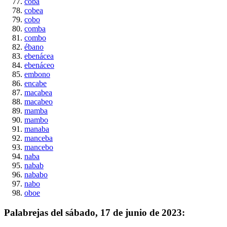
coba
cobea
cobo
comba
combo
ébano
ebenácea
ebenáceo
embono
encabe
macabea
macabeo
mamba
mambo
manaba
manceba
mancebo
naba
nabab
nababo
nabo
oboe
Palabrejas del
sábado, 17 de junio de 2023
: