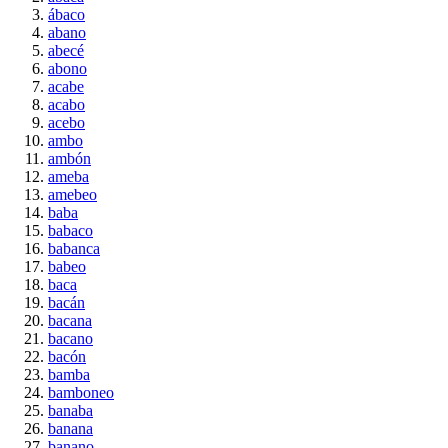
ábaco
abano
abecé
abono
acabe
acabo
acebo
ambo
ambón
ameba
amebeo
baba
babaco
babanca
babeo
baca
bacán
bacana
bacano
bacón
bamba
bamboneo
banaba
banana
banano