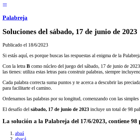
Menú
Pal
ab
r
eja
Soluciones del
sábado, 17 de junio de 2023
Publicado el
18/6/2023
Si estás aquí, es porque buscas las respuestas al enigma de la Palabrej
Con la letra
B
como núcleo del juego del
sábado, 17 de junio de 2023
las tienes: utiliza estas letras para construir palabras, siempre incluyend
Cada palabra correcta suma puntos y te acerca a descubrir las preciad
para facilitarte el camino.
Ordenamos las palabras por su longitud, comenzando con las simples 
El desafío del
sábado, 17 de junio de 2023
incluye un total de
98
pal
La solución a la Palabreja del
17/6/2023
, contiene
98
abaá
abacá