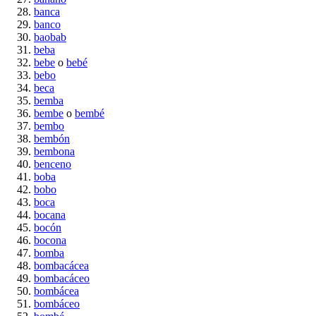
banca
banco
baobab
beba
bebe
o
bebé
bebo
beca
bemba
bembe
o
bembé
bembo
bembón
bembona
benceno
boba
bobo
boca
bocana
bocón
bocona
bomba
bombacácea
bombacáceo
bombácea
bombáceo