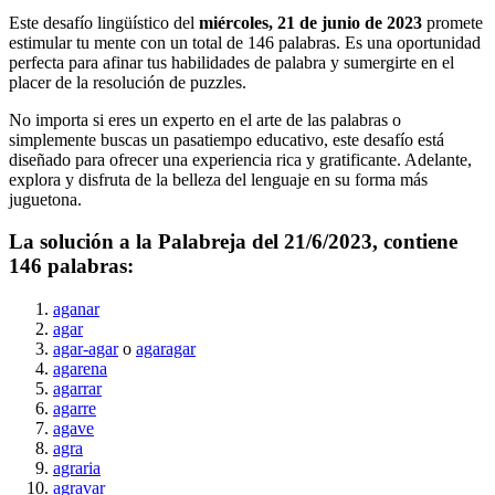
Este desafío lingüístico del
miércoles, 21 de junio de 2023
promete
estimular tu mente con un total de
146
palabras. Es una oportunidad
perfecta para afinar tus habilidades de palabra y sumergirte en el
placer de la resolución de puzzles.
No importa si eres un experto en el arte de las palabras o
simplemente buscas un pasatiempo educativo, este desafío está
diseñado para ofrecer una experiencia rica y gratificante. Adelante,
explora y disfruta de la belleza del lenguaje en su forma más
juguetona.
La solución a la Palabreja del
21/6/2023
, contiene
146
palabras:
aganar
agar
agar-agar
o
agaragar
agarena
agarrar
agarre
agave
agra
agraria
agravar