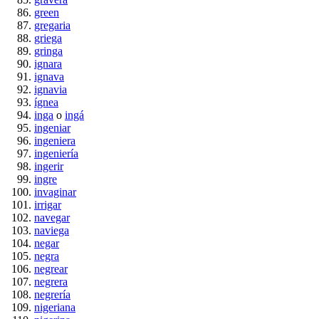
green
gregaria
griega
gringa
ignara
ignava
ignavia
ígnea
inga
o
ingá
ingeniar
ingeniera
ingeniería
ingerir
ingre
invaginar
irrigar
navegar
naviega
negar
negra
negrear
negrera
negrería
nigeriana