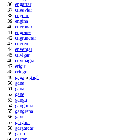
engarrar
engaviar
engerir
engina
engranar
engrane
engranerar
engreír
envergar
envigar
envinagrar
erigir
eringe
gaga
o
gagá
gana
ganar
gane
ganga
gangarria
gangrena
gara
gárgara
gargarear
garra
garrar