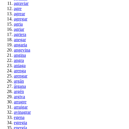
agraviar
agre
agrear
agregar
agria
agriar
agriera
anegar
angaria
angevina
angina
angra
aniaga
arenga
arengar
argán
árgana
argén
argiva
arragre
arraigar
avinagrar
egena
egregia
energía