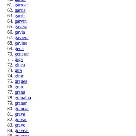
garrear
garria
garrir
garvín
gavera
gavia
gaviera
gavina
gena
generar
giga
ginea
gira
girar
gragea
gran
grana
granaína
granar
granear
grava
gravar
grave
gravear
gravera