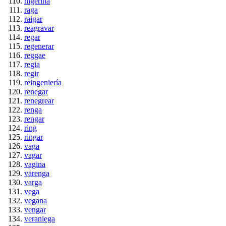
nigerina
raga
raigar
reagravar
regar
regenerar
reggae
regia
regir
reingeniería
renegar
renegrear
renga
rengar
ring
ringar
vaga
vagar
vagina
varenga
varga
vega
vegana
vengar
veraniega