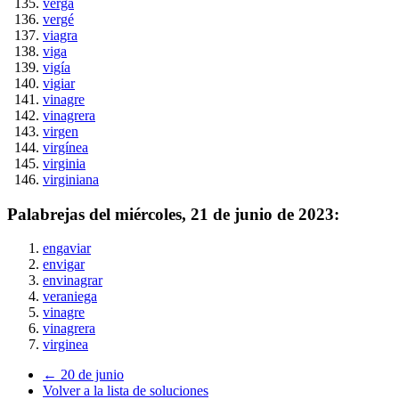
verga
vergé
viagra
viga
vigía
vigiar
vinagre
vinagrera
virgen
virgínea
virginia
virginiana
Palabrejas del
miércoles, 21 de junio de 2023
:
engaviar
envigar
envinagrar
veraniega
vinagre
vinagrera
virginea
← 20 de junio
Volver a la lista de soluciones