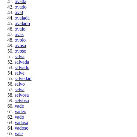
ovada
ovado
oval
ovalada
ovalado
óvalo
ovas
óvolo
ovosa
ovoso
salva
salvada
salvado
salve
salvedad
salvo
selva
selvosa
selvoso
vade
vadeo
vado
vadosa
vadoso
vale