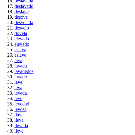
deslavada
deslavado
deslave
desove
desvelada
desvelo
dovela
elevada
elevado
eslava
eslavo
lava
lavada
lavadedos
lavado
lave
leva
levada
leve
levedad
levosa
llave
lleva
llevada
lleve