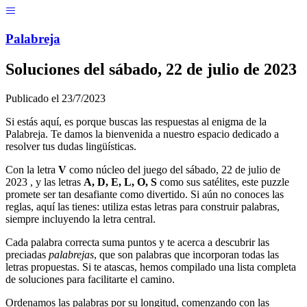
Menú
Pal
ab
r
eja
Soluciones del
sábado, 22 de julio de 2023
Publicado el
23/7/2023
Si estás aquí, es porque buscas las respuestas al enigma de la
Palabreja. Te damos la bienvenida a nuestro espacio dedicado a
resolver tus dudas lingüísticas.
Con la letra
V
como núcleo del juego del
sábado, 22 de julio de
2023
, y las letras
A, D, E, L, O, S
como sus satélites, este puzzle
promete ser tan desafiante como divertido. Si aún no conoces las
reglas, aquí las tienes: utiliza estas letras para construir palabras,
siempre incluyendo la letra central.
Cada palabra correcta suma puntos y te acerca a descubrir las
preciadas
palabrejas
, que son palabras que incorporan todas las
letras propuestas. Si te atascas, hemos compilado una lista completa
de soluciones para facilitarte el camino.
Ordenamos las palabras por su longitud, comenzando con las