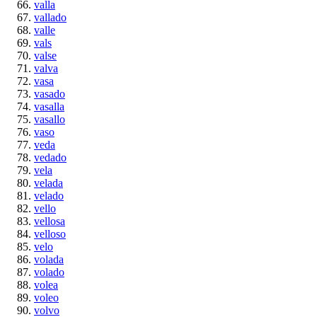
valla
vallado
valle
vals
valse
valva
vasa
vasado
vasalla
vasallo
vaso
veda
vedado
vela
velada
velado
vello
vellosa
velloso
velo
volada
volado
volea
voleo
volvo