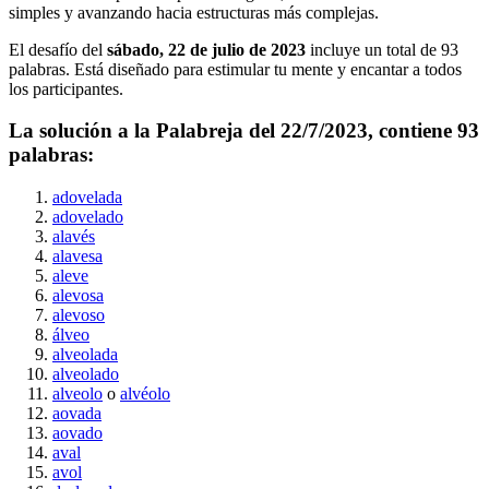
simples y avanzando hacia estructuras más complejas.
El desafío del
sábado, 22 de julio de 2023
incluye un total de
93
palabras. Está diseñado para estimular tu mente y encantar a todos
los participantes.
La solución a la Palabreja del
22/7/2023
, contiene
93
palabras:
adovelada
adovelado
alavés
alavesa
aleve
alevosa
alevoso
álveo
alveolada
alveolado
alveolo
o
alvéolo
aovada
aovado
aval
avol