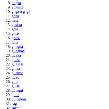
augita
augusta
gaga
o
gagá
gaita
gasa
gasista
gata
gatas
gauss
giga
guagua
guaguasí
guaita
guasa
guasasa
guata
guatusa
guau
guía
guisa
güisqui
guita
quitaguas
saga
sagatí