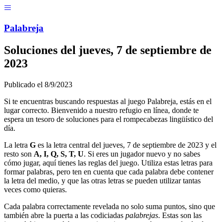
Menú
Pal
ab
r
eja
Soluciones del
jueves, 7 de septiembre de
2023
Publicado el
8/9/2023
Si te encuentras buscando respuestas al juego Palabreja, estás en el
lugar correcto. Bienvenido a nuestro refugio en línea, donde te
espera un tesoro de soluciones para el rompecabezas lingüístico del
día.
La letra
G
es la letra central del
jueves, 7 de septiembre de 2023
y el
resto son
A, I, Q, S, T, U
. Si eres un jugador nuevo y no sabes
cómo jugar, aquí tienes las reglas del juego. Utiliza estas letras para
formar palabras, pero ten en cuenta que cada palabra debe contener
la letra del medio, y que las otras letras se pueden utilizar tantas
veces como quieras.
Cada palabra correctamente revelada no solo suma puntos, sino que
también abre la puerta a las codiciadas
palabrejas
. Estas son las