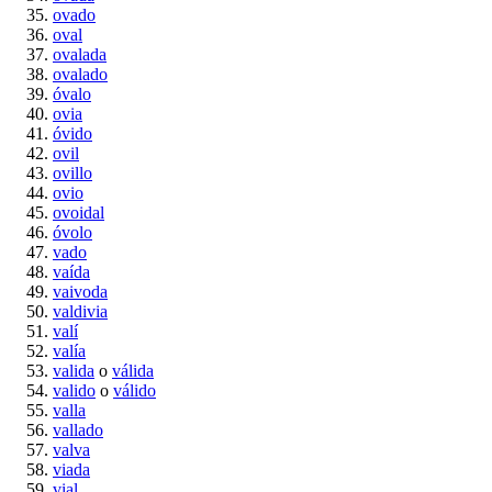
ovado
oval
ovalada
ovalado
óvalo
ovia
óvido
ovil
ovillo
ovio
ovoidal
óvolo
vado
vaída
vaivoda
valdivia
valí
valía
valida
o
válida
valido
o
válido
valla
vallado
valva
viada
vial