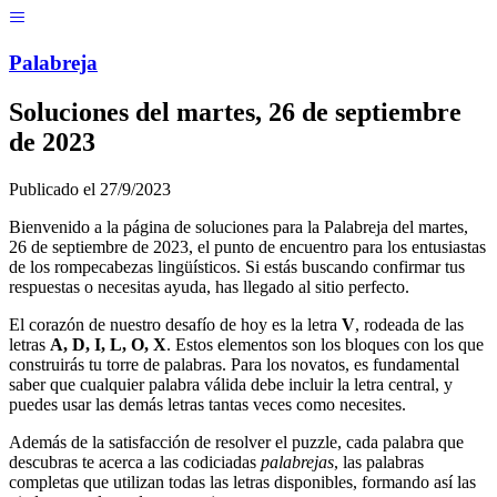
Menú
Pal
ab
r
eja
Soluciones del
martes, 26 de septiembre
de 2023
Publicado el
27/9/2023
Bienvenido a la página de soluciones para la Palabreja del
martes,
26 de septiembre de 2023
, el punto de encuentro para los entusiastas
de los rompecabezas lingüísticos. Si estás buscando confirmar tus
respuestas o necesitas ayuda, has llegado al sitio perfecto.
El corazón de nuestro desafío de hoy es la letra
V
, rodeada de las
letras
A, D, I, L, O, X
. Estos elementos son los bloques con los que
construirás tu torre de palabras. Para los novatos, es fundamental
saber que cualquier palabra válida debe incluir la letra central, y
puedes usar las demás letras tantas veces como necesites.
Además de la satisfacción de resolver el puzzle, cada palabra que
descubras te acerca a las codiciadas
palabrejas
, las palabras
completas que utilizan todas las letras disponibles, formando así las