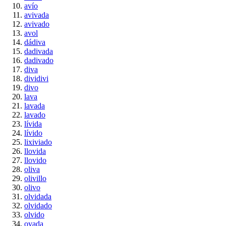
avío
avivada
avivado
avol
dádiva
dadivada
dadivado
diva
dividivi
divo
lava
lavada
lavado
lívida
lívido
lixiviado
llovida
llovido
oliva
olivillo
olivo
olvidada
olvidado
olvido
ovada