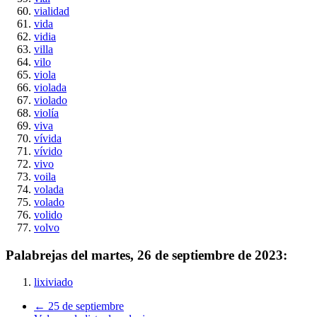
vialidad
vida
vidia
villa
vilo
viola
violada
violado
violía
viva
vívida
vívido
vivo
voila
volada
volado
volido
volvo
Palabrejas del
martes, 26 de septiembre de 2023
:
lixiviado
← 25 de septiembre