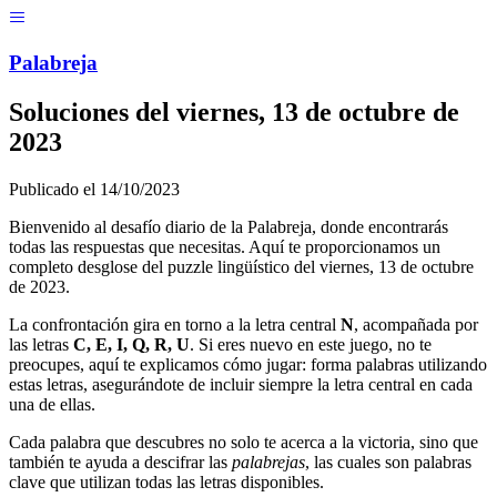
Menú
Pal
ab
r
eja
Soluciones del
viernes, 13 de octubre de
2023
Publicado el
14/10/2023
Bienvenido al desafío diario de la Palabreja, donde encontrarás
todas las respuestas que necesitas. Aquí te proporcionamos un
completo desglose del puzzle lingüístico del
viernes, 13 de octubre
de 2023
.
La confrontación gira en torno a la letra central
N
, acompañada por
las letras
C, E, I, Q, R, U
. Si eres nuevo en este juego, no te
preocupes, aquí te explicamos cómo jugar: forma palabras utilizando
estas letras, asegurándote de incluir siempre la letra central en cada
una de ellas.
Cada palabra que descubres no solo te acerca a la victoria, sino que
también te ayuda a descifrar las
palabrejas
, las cuales son palabras
clave que utilizan todas las letras disponibles.