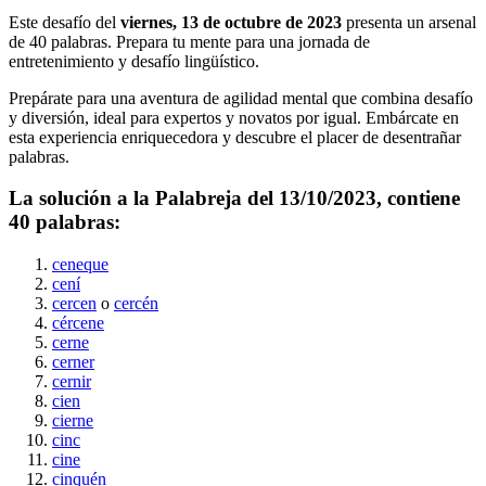
Este desafío del
viernes, 13 de octubre de 2023
presenta un arsenal
de
40
palabras. Prepara tu mente para una jornada de
entretenimiento y desafío lingüístico.
Prepárate para una aventura de agilidad mental que combina desafío
y diversión, ideal para expertos y novatos por igual. Embárcate en
esta experiencia enriquecedora y descubre el placer de desentrañar
palabras.
La solución a la Palabreja del
13/10/2023
, contiene
40
palabras:
ceneque
cení
cercen
o
cercén
cércene
cerne
cerner
cernir
cien
cierne
cinc
cine
cinquén