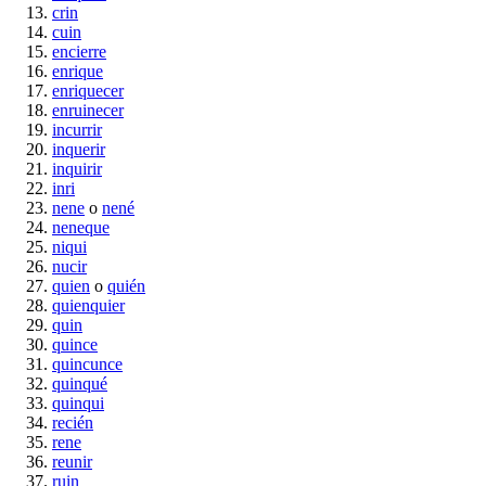
crin
cuin
encierre
enrique
enriquecer
enruinecer
incurrir
inquerir
inquirir
inri
nene
o
nené
neneque
niqui
nucir
quien
o
quién
quienquier
quin
quince
quincunce
quinqué
quinqui
recién
rene
reunir
ruin