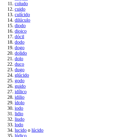
coludo
cuido
culícido
dilúculo
diodo
dioico
dócil
dodo
dogo
dolido
dolo
duco
dugo
glúcido
godo
guido
idílico
idilio
ídolo
iodo
lidio
liudo
lodo
lucido
o
lúcido
lúdico