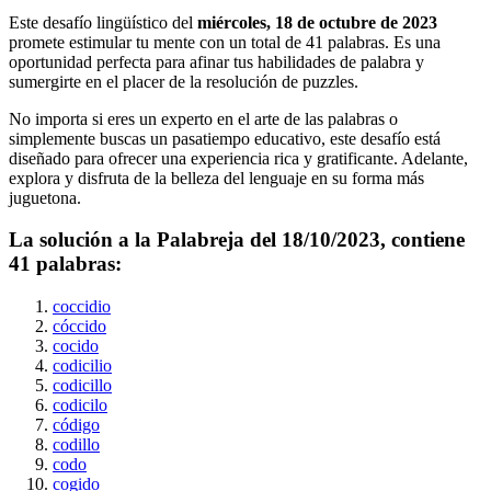
Este desafío lingüístico del
miércoles, 18 de octubre de 2023
promete estimular tu mente con un total de
41
palabras. Es una
oportunidad perfecta para afinar tus habilidades de palabra y
sumergirte en el placer de la resolución de puzzles.
No importa si eres un experto en el arte de las palabras o
simplemente buscas un pasatiempo educativo, este desafío está
diseñado para ofrecer una experiencia rica y gratificante. Adelante,
explora y disfruta de la belleza del lenguaje en su forma más
juguetona.
La solución a la Palabreja del
18/10/2023
, contiene
41
palabras:
coccidio
cóccido
cocido
codicilio
codicillo
codicilo
código
codillo
codo
cogido