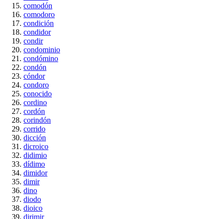
comodón
comodoro
condición
condidor
condir
condominio
condómino
condón
cóndor
condoro
conocido
cordino
cordón
corindón
corrido
dicción
dicroico
didimio
dídimo
dimidor
dimir
dino
diodo
dioico
dirimir