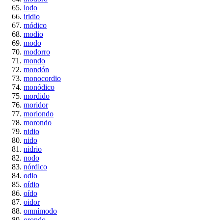
iodo
iridio
módico
modio
modo
modorro
mondo
mondón
monocordio
monódico
mordido
moridor
moriondo
morondo
nidio
nido
nidrio
nodo
nórdico
odio
oídio
oído
oidor
omnímodo
orondo