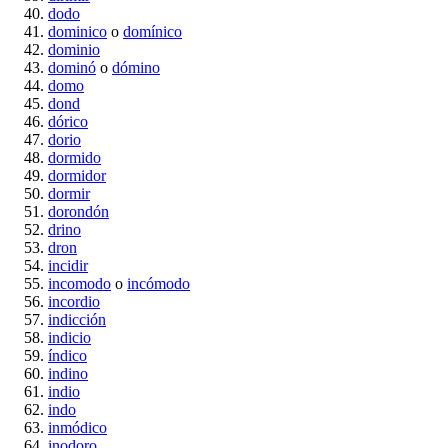
dodo
dominico
o
domínico
dominio
dominó
o
dómino
domo
dond
dórico
dorio
dormido
dormidor
dormir
dorondón
drino
dron
incidir
incomodo
o
incómodo
incordio
indicción
indicio
índico
indino
indio
indo
inmódico
inodoro