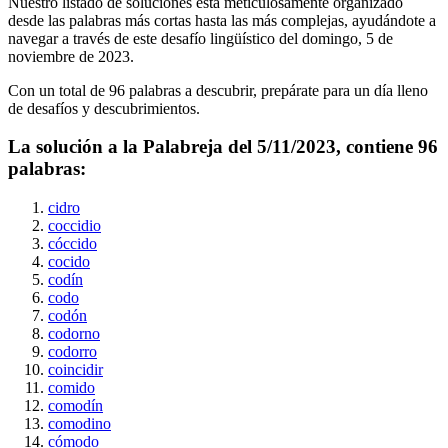
Nuestro listado de soluciones está meticulosamente organizado
desde las palabras más cortas hasta las más complejas, ayudándote a
navegar a través de este desafío lingüístico del
domingo, 5 de
noviembre de 2023
.
Con un total de
96
palabras a descubrir, prepárate para un día lleno
de desafíos y descubrimientos.
La solución a la Palabreja del
5/11/2023
, contiene
96
palabras:
cidro
coccidio
cóccido
cocido
codín
codo
codón
codorno
codorro
coincidir
comido
comodín
comodino
cómodo