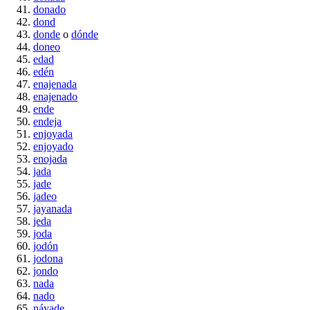
donado
dond
donde
o
dónde
doneo
edad
edén
enajenada
enajenado
ende
endeja
enjoyada
enjoyado
enojada
jada
jade
jadeo
jayanada
jeda
joda
jodón
jodona
jondo
nada
nado
náyade