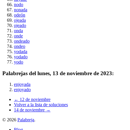
nodo
nonada
odeón
ojeada
ojeado
onda
onde
ondeado
ondeo
yodada
yodado
yodo
Palabrejas del
lunes, 13 de noviembre de 2023
:
enjoyada
enjoyado
← 12 de noviembre
Volver a la lista de soluciones
14 de noviembre →
©
2026
Palabreja
.
Blog