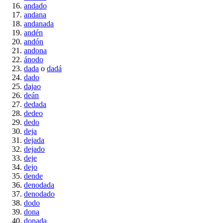
andado
andana
andanada
andén
andón
andona
ánodo
dada
o
dadá
dado
dajao
deán
dedada
dedeo
dedo
deja
dejada
dejado
deje
dejo
dende
denodada
denodado
dodo
dona
donada