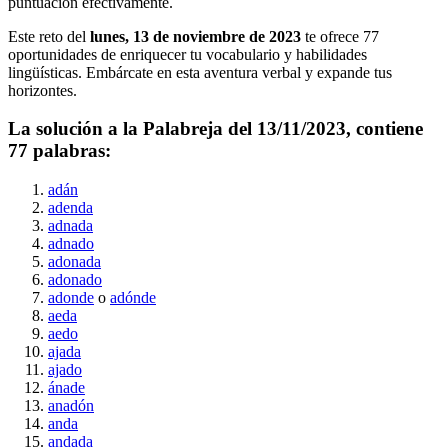
puntuación efectivamente.
Este reto del
lunes, 13 de noviembre de 2023
te ofrece
77
oportunidades de enriquecer tu vocabulario y habilidades
lingüísticas. Embárcate en esta aventura verbal y expande tus
horizontes.
La solución a la Palabreja del
13/11/2023
, contiene
77
palabras:
adán
adenda
adnada
adnado
adonada
adonado
adonde
o
adónde
aeda
aedo
ajada
ajado
ánade
anadón
anda
andada