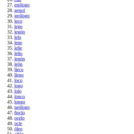
enólogo
genol
geólogo
leco
lego
legón
lelo
lene
leñe
leño
lenón
león
lleco
lleno
loco
logo
lolo
lonco
longo
neólogo
ñoclo
ocelo
ocle
óleo