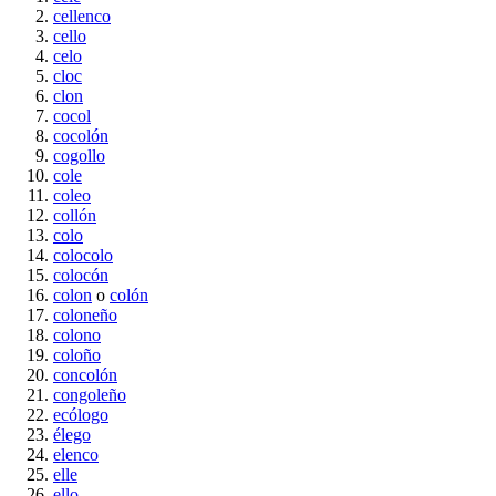
cellenco
cello
celo
cloc
clon
cocol
cocolón
cogollo
cole
coleo
collón
colo
colocolo
colocón
colon
o
colón
coloneño
colono
coloño
concolón
congoleño
ecólogo
élego
elenco
elle
ello