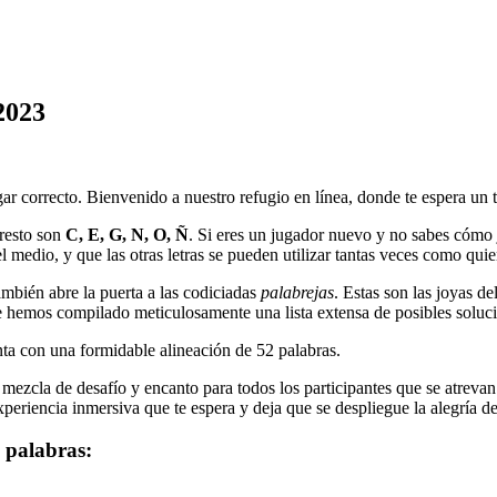
2023
gar correcto. Bienvenido a nuestro refugio en línea, donde te espera un 
resto son
C, E, G, N, O, Ñ
. Si eres un jugador nuevo y no sabes cómo ju
l medio, y que las otras letras se pueden utilizar tantas veces como quie
mbién abre la puerta a las codiciadas
palabrejas
. Estas son las joyas d
 hemos compilado meticulosamente una lista extensa de posibles soluci
nta con una formidable alineación de
52
palabras.
ezcla de desafío y encanto para todos los participantes que se atrevan a
periencia inmersiva que te espera y deja que se despliegue la alegría de 
palabras: