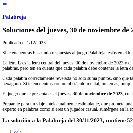
Menú
Pal
ab
r
eja
Soluciones del
jueves, 30 de noviembre de 
Publicado el
1/12/2023
Si te encuentras buscando respuestas al juego Palabreja, estás en el lu
La letra
L
es la letra central del
jueves, 30 de noviembre de 2023
y el 
palabras, pero ten en cuenta que cada palabra debe contener la letra de
Cada palabra correctamente revelada no solo suma puntos, sino que ta
hexágono. Si te encuentras con un obstáculo mental, no temas, porque
El juego que te presenta es el
jueves, 30 de noviembre de 2023
, cue
Prepárate para un viaje intelectualmente estimulante, que promete una m
experto en palabras como si eres un jugador casual, sumérgete en la ex
La solución a la Palabreja del
30/11/2023
, contiene
52
cele