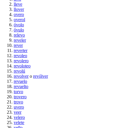
lleve
llover
overo
overol
óvolo
óvulo
relevo
reveler
rever
reverter
revoleo
revolero
revoloteo
revolú
revolver
o
revólver
revuelo
revuelto
torvo
trovero
trovo
uvero
veer
velero
velete
vello