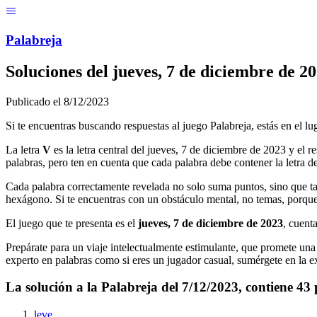
Menú
Pal
ab
r
eja
Soluciones del
jueves, 7 de diciembre de 2
Publicado el
8/12/2023
Si te encuentras buscando respuestas al juego Palabreja, estás en el lu
La letra
V
es la letra central del
jueves, 7 de diciembre de 2023
y el re
palabras, pero ten en cuenta que cada palabra debe contener la letra de
Cada palabra correctamente revelada no solo suma puntos, sino que ta
hexágono. Si te encuentras con un obstáculo mental, no temas, porque
El juego que te presenta es el
jueves, 7 de diciembre de 2023
, cuent
Prepárate para un viaje intelectualmente estimulante, que promete una m
experto en palabras como si eres un jugador casual, sumérgete en la ex
La solución a la Palabreja del
7/12/2023
, contiene
43
leve