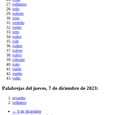
vellutero
velo
velorto
vero
vertello
verter
veto
voleo
volt
volteo
volver
volvo
vólvulo
voto
vuelo
vuelto
vulto
Palabrejas del
jueves, 7 de diciembre de 2023
:
revuelto
vellutero
← 6 de diciembre