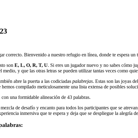
023
gar correcto. Bienvenido a nuestro refugio en línea, donde te espera un 
sto son
E, L, O, R, T, U
. Si eres un jugador nuevo y no sabes cómo jugar
l medio, y que las otras letras se pueden utilizar tantas veces como quie
mbién abre la puerta a las codiciadas
palabrejas
. Estas son las joyas d
 hemos compilado meticulosamente una lista extensa de posibles soluci
a con una formidable alineación de
43
palabras.
ezcla de desafío y encanto para todos los participantes que se atrevan a
periencia inmersiva que te espera y deja que se despliegue la alegría de 
palabras: