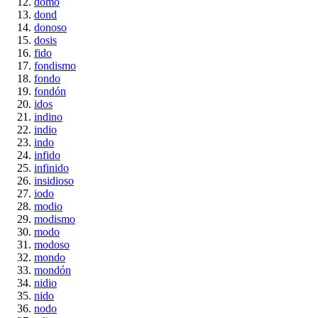
domo
dond
donoso
dosis
fido
fondismo
fondo
fondón
idos
indino
indio
indo
infido
infinido
insidioso
iodo
modio
modismo
modo
modoso
mondo
mondón
nidio
nido
nodo