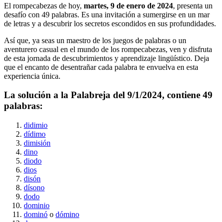
El rompecabezas de hoy,
martes, 9 de enero de 2024
, presenta un
desafío con
49
palabras. Es una invitación a sumergirse en un mar
de letras y a descubrir los secretos escondidos en sus profundidades.
Así que, ya seas un maestro de los juegos de palabras o un
aventurero casual en el mundo de los rompecabezas, ven y disfruta
de esta jornada de descubrimientos y aprendizaje lingüístico. Deja
que el encanto de desentrañar cada palabra te envuelva en esta
experiencia única.
La solución a la Palabreja del
9/1/2024
, contiene
49
palabras:
didimio
dídimo
dimisión
dino
diodo
dios
disón
dísono
dodo
dominio
dominó
o
dómino