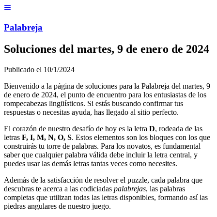
Menú
Pal
ab
r
eja
Soluciones del
martes, 9 de enero de 2024
Publicado el
10/1/2024
Bienvenido a la página de soluciones para la Palabreja del
martes, 9
de enero de 2024
, el punto de encuentro para los entusiastas de los
rompecabezas lingüísticos. Si estás buscando confirmar tus
respuestas o necesitas ayuda, has llegado al sitio perfecto.
El corazón de nuestro desafío de hoy es la letra
D
, rodeada de las
letras
F, I, M, N, O, S
. Estos elementos son los bloques con los que
construirás tu torre de palabras. Para los novatos, es fundamental
saber que cualquier palabra válida debe incluir la letra central, y
puedes usar las demás letras tantas veces como necesites.
Además de la satisfacción de resolver el puzzle, cada palabra que
descubras te acerca a las codiciadas
palabrejas
, las palabras
completas que utilizan todas las letras disponibles, formando así las
piedras angulares de nuestro juego.