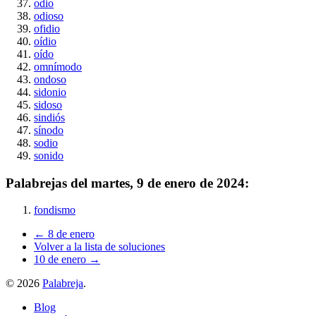
odio
odioso
ofidio
oídio
oído
omnímodo
ondoso
sidonio
sidoso
sindiós
sínodo
sodio
sonido
Palabrejas del
martes, 9 de enero de 2024
:
fondismo
← 8 de enero
Volver a la lista de soluciones
10 de enero →
©
2026
Palabreja
.
Blog