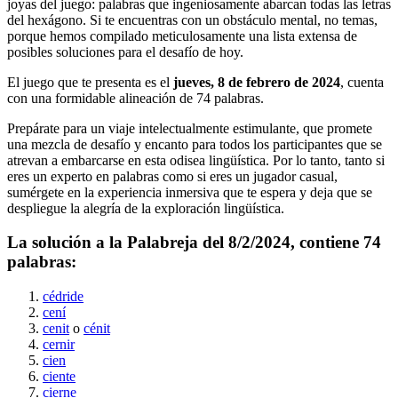
joyas del juego: palabras que ingeniosamente abarcan todas las letras
del hexágono. Si te encuentras con un obstáculo mental, no temas,
porque hemos compilado meticulosamente una lista extensa de
posibles soluciones para el desafío de hoy.
El juego que te presenta es el
jueves, 8 de febrero de 2024
, cuenta
con una formidable alineación de
74
palabras.
Prepárate para un viaje intelectualmente estimulante, que promete
una mezcla de desafío y encanto para todos los participantes que se
atrevan a embarcarse en esta odisea lingüística. Por lo tanto, tanto si
eres un experto en palabras como si eres un jugador casual,
sumérgete en la experiencia inmersiva que te espera y deja que se
despliegue la alegría de la exploración lingüística.
La solución a la Palabreja del
8/2/2024
, contiene
74
palabras:
cédride
cení
cenit
o
cénit
cernir
cien
ciente
cierne