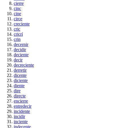
cierre
cinc
cine
circe
creciente
cric
cricrí
crin
decernir
decidir
deciente
decir
decreciente
derretir
dicente
diciente
diente
dire
directe
encierre
entredecir
incidente
incidir
inciente
indecente