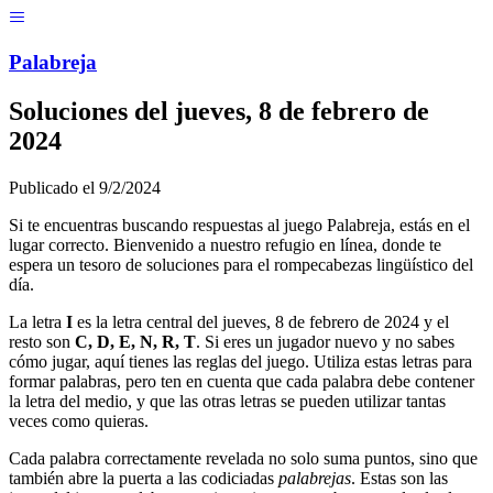
Menú
Pal
ab
r
eja
Soluciones del
jueves, 8 de febrero de
2024
Publicado el
9/2/2024
Si te encuentras buscando respuestas al juego Palabreja, estás en el
lugar correcto. Bienvenido a nuestro refugio en línea, donde te
espera un tesoro de soluciones para el rompecabezas lingüístico del
día.
La letra
I
es la letra central del
jueves, 8 de febrero de 2024
y el
resto son
C, D, E, N, R, T
. Si eres un jugador nuevo y no sabes
cómo jugar, aquí tienes las reglas del juego. Utiliza estas letras para
formar palabras, pero ten en cuenta que cada palabra debe contener
la letra del medio, y que las otras letras se pueden utilizar tantas
veces como quieras.
Cada palabra correctamente revelada no solo suma puntos, sino que
también abre la puerta a las codiciadas
palabrejas
. Estas son las