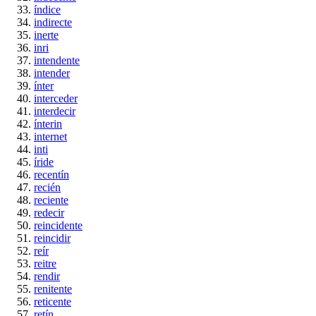
índice
indirecte
inerte
inri
intendente
intender
ínter
interceder
interdecir
ínterin
internet
inti
íride
recentín
recién
reciente
redecir
reincidente
reincidir
reír
reitre
rendir
renitente
reticente
retín