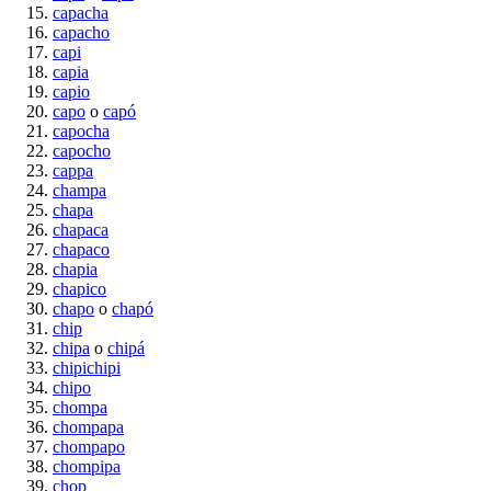
capacha
capacho
capi
capia
capio
capo
o
capó
capocha
capocho
cappa
champa
chapa
chapaca
chapaco
chapia
chapico
chapo
o
chapó
chip
chipa
o
chipá
chipichipi
chipo
chompa
chompapa
chompapo
chompipa
chop