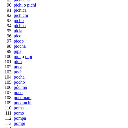
pichi
o
pichí
pichica
pichichi
picho
pichoa
picia
pico
picop
piocha
pipa
pipi
o
pipí
pipo
poca
poch
pocha
pocho
pócima
poco
pocomam
pocomchí
poma
pomo
pompa
pompi