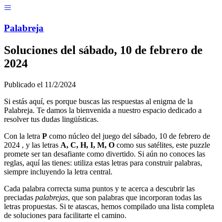
Menú
Pal
ab
r
eja
Soluciones del
sábado, 10 de febrero de
2024
Publicado el
11/2/2024
Si estás aquí, es porque buscas las respuestas al enigma de la
Palabreja. Te damos la bienvenida a nuestro espacio dedicado a
resolver tus dudas lingüísticas.
Con la letra
P
como núcleo del juego del
sábado, 10 de febrero de
2024
, y las letras
A, C, H, I, M, O
como sus satélites, este puzzle
promete ser tan desafiante como divertido. Si aún no conoces las
reglas, aquí las tienes: utiliza estas letras para construir palabras,
siempre incluyendo la letra central.
Cada palabra correcta suma puntos y te acerca a descubrir las
preciadas
palabrejas
, que son palabras que incorporan todas las
letras propuestas. Si te atascas, hemos compilado una lista completa
de soluciones para facilitarte el camino.