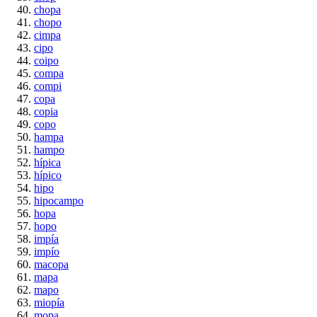
chopa
chopo
cimpa
cipo
coipo
compa
compi
copa
copia
copo
hampa
hampo
hípica
hípico
hipo
hipocampo
hopa
hopo
impía
impío
macopa
mapa
mapo
miopía
mopa