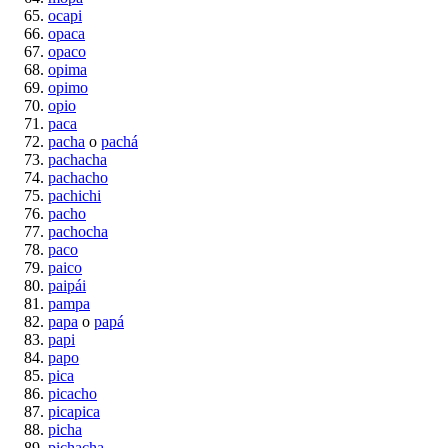
ocapi
opaca
opaco
opima
opimo
opio
paca
pacha
o
pachá
pachacha
pachacho
pachichi
pacho
pachocha
paco
paico
paipái
pampa
papa
o
papá
papi
papo
pica
picacho
picapica
picha
pichacha