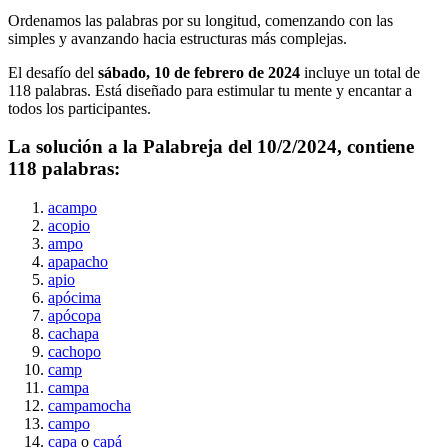
Ordenamos las palabras por su longitud, comenzando con las
simples y avanzando hacia estructuras más complejas.
El desafío del
sábado, 10 de febrero de 2024
incluye un total de
118
palabras. Está diseñado para estimular tu mente y encantar a
todos los participantes.
La solución a la Palabreja del
10/2/2024
, contiene
118
palabras:
acampo
acopio
ampo
apapacho
apio
apócima
apócopa
cachapa
cachopo
camp
campa
campamocha
campo
capa
o
capá