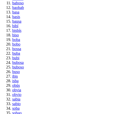
baboso
baobab
basa
basis
bausa
bibí
bisbís
biso
boba
bobo
bossa
buba
bubi
bubosa
buboso
buso
ibis
isba
obús
obvia
obvio
sabia
sabio
soba
sobao