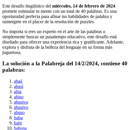
Este desafío lingüístico del
miércoles, 14 de febrero de 2024
promete estimular tu mente con un total de
40
palabras. Es una
oportunidad perfecta para afinar tus habilidades de palabra y
sumergirte en el placer de la resolución de puzzles.
No importa si eres un experto en el arte de las palabras o
simplemente buscas un pasatiempo educativo, este desafío está
diseñado para ofrecer una experiencia rica y gratificante. Adelante,
explora y disfruta de la belleza del lenguaje en su forma más
juguetona.
La solución a la Palabreja del
14/2/2024
, contiene
40
palabras:
abaá
abasí
abia
abiso
abusiva
abusivo
abuso
baba
babi
babosa