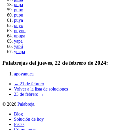
pupa
pupo
pupu
puya
puyo
puyón
upupa
yapa
yapú
yucpa
Palabrejas del
jueves, 22 de febrero de 2024
:
apoyanuca
← 21 de febrero
Volver a la lista de soluciones
23 de febrero →
©
2026
Palabreja
.
Blog
Solución de hoy
Pistas
Cómo jugar