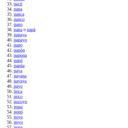
pacú
pana
panca
panco
pano
papa
o
papá
papaya
papayo
papo
papón
papona
papú
papúa
paya
payana
payaya
payo
poca
poco
pocoyo
popa
popó
poya
poyo
puna