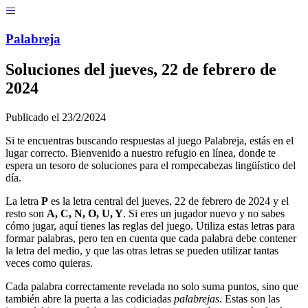
Menú
Pal
ab
r
eja
Soluciones del
jueves, 22 de febrero de
2024
Publicado el
23/2/2024
Si te encuentras buscando respuestas al juego Palabreja, estás en el
lugar correcto. Bienvenido a nuestro refugio en línea, donde te
espera un tesoro de soluciones para el rompecabezas lingüístico del
día.
La letra
P
es la letra central del
jueves, 22 de febrero de 2024
y el
resto son
A, C, N, O, U, Y
. Si eres un jugador nuevo y no sabes
cómo jugar, aquí tienes las reglas del juego. Utiliza estas letras para
formar palabras, pero ten en cuenta que cada palabra debe contener
la letra del medio, y que las otras letras se pueden utilizar tantas
veces como quieras.
Cada palabra correctamente revelada no solo suma puntos, sino que
también abre la puerta a las codiciadas
palabrejas
. Estas son las