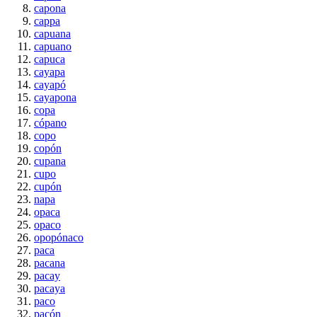
capona
cappa
capuana
capuano
capuca
cayapa
cayapó
cayapona
copa
cópano
copo
copón
cupana
cupo
cupón
napa
opaca
opaco
opopónaco
paca
pacana
pacay
pacaya
paco
pacón