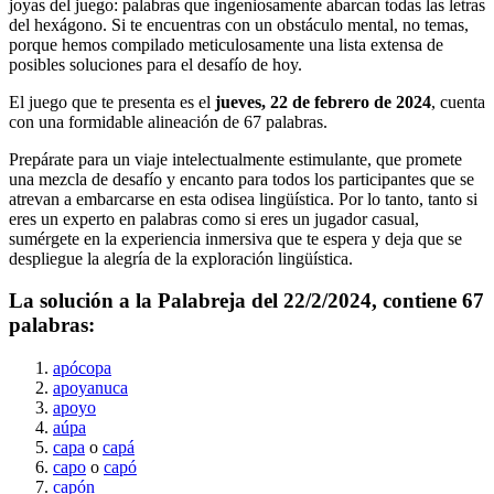
joyas del juego: palabras que ingeniosamente abarcan todas las letras
del hexágono. Si te encuentras con un obstáculo mental, no temas,
porque hemos compilado meticulosamente una lista extensa de
posibles soluciones para el desafío de hoy.
El juego que te presenta es el
jueves, 22 de febrero de 2024
, cuenta
con una formidable alineación de
67
palabras.
Prepárate para un viaje intelectualmente estimulante, que promete
una mezcla de desafío y encanto para todos los participantes que se
atrevan a embarcarse en esta odisea lingüística. Por lo tanto, tanto si
eres un experto en palabras como si eres un jugador casual,
sumérgete en la experiencia inmersiva que te espera y deja que se
despliegue la alegría de la exploración lingüística.
La solución a la Palabreja del
22/2/2024
, contiene
67
palabras:
apócopa
apoyanuca
apoyo
aúpa
capa
o
capá
capo
o
capó
capón