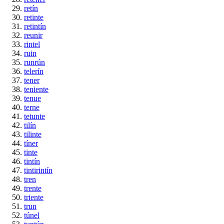
retín
retinte
retintín
reunir
rintel
ruin
runrún
telerín
tener
teniente
tenue
terne
tetunte
tilín
tilinte
tíner
tinte
tintín
tintirintín
tren
trente
triente
trun
túnel