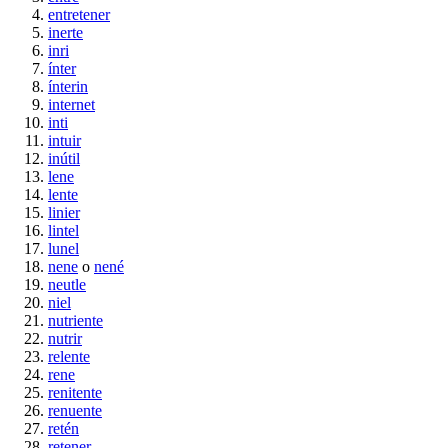
entretener
inerte
inri
ínter
ínterin
internet
inti
intuir
inútil
lene
lente
linier
lintel
lunel
nene
o
nené
neutle
niel
nutriente
nutrir
relente
rene
renitente
renuente
retén
retener