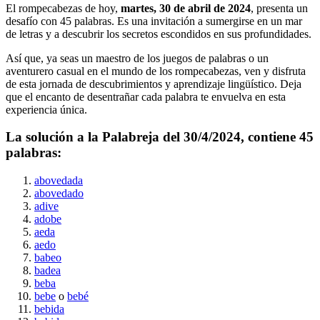
El rompecabezas de hoy,
martes, 30 de abril de 2024
, presenta un
desafío con
45
palabras. Es una invitación a sumergirse en un mar
de letras y a descubrir los secretos escondidos en sus profundidades.
Así que, ya seas un maestro de los juegos de palabras o un
aventurero casual en el mundo de los rompecabezas, ven y disfruta
de esta jornada de descubrimientos y aprendizaje lingüístico. Deja
que el encanto de desentrañar cada palabra te envuelva en esta
experiencia única.
La solución a la Palabreja del
30/4/2024
, contiene
45
palabras:
abovedada
abovedado
adive
adobe
aeda
aedo
babeo
badea
beba
bebe
o
bebé
bebida