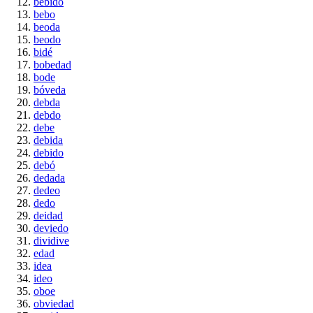
bebido
bebo
beoda
beodo
bidé
bobedad
bode
bóveda
debda
debdo
debe
debida
debido
debó
dedada
dedeo
dedo
deidad
deviedo
dividive
edad
idea
ideo
oboe
obviedad