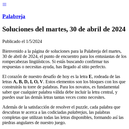
Menú
Pal
ab
r
eja
Soluciones del
martes, 30 de abril de 2024
Publicado el
1/5/2024
Bienvenido a la página de soluciones para la Palabreja del
martes,
30 de abril de 2024
, el punto de encuentro para los entusiastas de los
rompecabezas lingüísticos. Si estás buscando confirmar tus
respuestas o necesitas ayuda, has llegado al sitio perfecto.
El corazón de nuestro desafío de hoy es la letra
E
, rodeada de las
letras
A, B, D, I, O, V
. Estos elementos son los bloques con los que
construirás tu torre de palabras. Para los novatos, es fundamental
saber que cualquier palabra válida debe incluir la letra central, y
puedes usar las demás letras tantas veces como necesites.
Además de la satisfacción de resolver el puzzle, cada palabra que
descubras te acerca a las codiciadas
palabrejas
, las palabras
completas que utilizan todas las letras disponibles, formando así las
piedras angulares de nuestro juego.