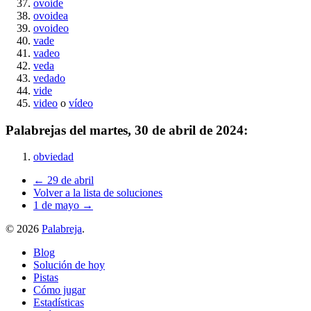
ovoide
ovoidea
ovoideo
vade
vadeo
veda
vedado
vide
video
o
vídeo
Palabrejas del
martes, 30 de abril de 2024
:
obviedad
← 29 de abril
Volver a la lista de soluciones
1 de mayo →
©
2026
Palabreja
.
Blog
Solución de hoy
Pistas
Cómo jugar
Estadísticas