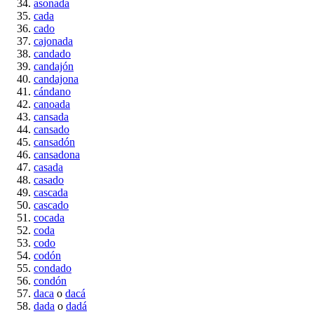
asonada
cada
cado
cajonada
candado
candajón
candajona
cándano
canoada
cansada
cansado
cansadón
cansadona
casada
casado
cascada
cascado
cocada
coda
codo
codón
condado
condón
daca
o
dacá
dada
o
dadá