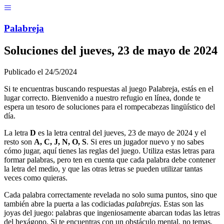
Menú
Pal
ab
r
eja
Soluciones del
jueves, 23 de mayo de 2024
Publicado el
24/5/2024
Si te encuentras buscando respuestas al juego Palabreja, estás en el
lugar correcto. Bienvenido a nuestro refugio en línea, donde te
espera un tesoro de soluciones para el rompecabezas lingüístico del
día.
La letra
D
es la letra central del
jueves, 23 de mayo de 2024
y el
resto son
A, C, J, N, O, S
. Si eres un jugador nuevo y no sabes
cómo jugar, aquí tienes las reglas del juego. Utiliza estas letras para
formar palabras, pero ten en cuenta que cada palabra debe contener
la letra del medio, y que las otras letras se pueden utilizar tantas
veces como quieras.
Cada palabra correctamente revelada no solo suma puntos, sino que
también abre la puerta a las codiciadas
palabrejas
. Estas son las
joyas del juego: palabras que ingeniosamente abarcan todas las letras
del hexágono. Si te encuentras con un obstáculo mental, no temas,