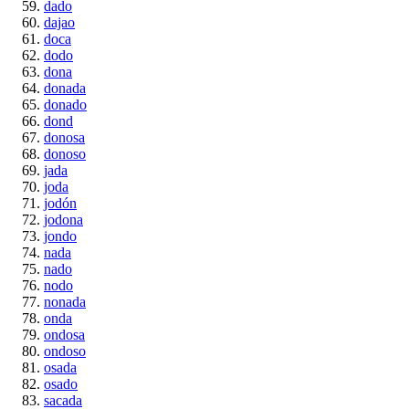
dado
dajao
doca
dodo
dona
donada
donado
dond
donosa
donoso
jada
joda
jodón
jodona
jondo
nada
nado
nodo
nonada
onda
ondosa
ondoso
osada
osado
sacada