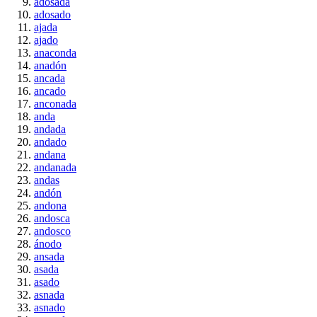
adosada
adosado
ajada
ajado
anaconda
anadón
ancada
ancado
anconada
anda
andada
andado
andana
andanada
andas
andón
andona
andosca
andosco
ánodo
ansada
asada
asado
asnada
asnado