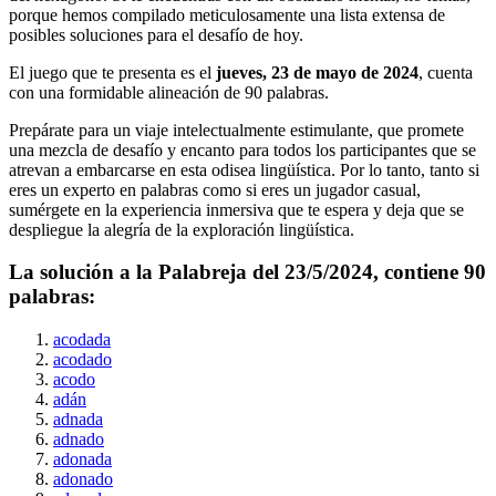
porque hemos compilado meticulosamente una lista extensa de
posibles soluciones para el desafío de hoy.
El juego que te presenta es el
jueves, 23 de mayo de 2024
, cuenta
con una formidable alineación de
90
palabras.
Prepárate para un viaje intelectualmente estimulante, que promete
una mezcla de desafío y encanto para todos los participantes que se
atrevan a embarcarse en esta odisea lingüística. Por lo tanto, tanto si
eres un experto en palabras como si eres un jugador casual,
sumérgete en la experiencia inmersiva que te espera y deja que se
despliegue la alegría de la exploración lingüística.
La solución a la Palabreja del
23/5/2024
, contiene
90
palabras:
acodada
acodado
acodo
adán
adnada
adnado
adonada
adonado