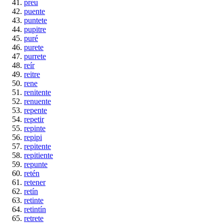
preu
puente
puntete
pupitre
puré
purete
purrete
reír
reitre
rene
renitente
renuente
repente
repetir
repinte
repipi
repitente
repitiente
repunte
retén
retener
retín
retinte
retintín
retrete