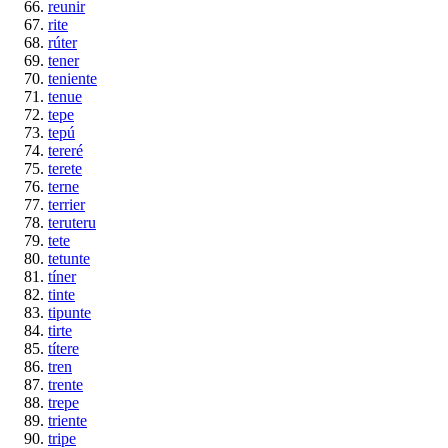
reunir
rite
rúter
tener
teniente
tenue
tepe
tepú
tereré
terete
terne
terrier
teruteru
tete
tetunte
tíner
tinte
tipunte
tirte
títere
tren
trente
trepe
triente
tripe