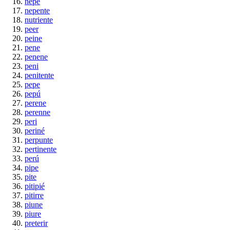
nepe
nepente
nutriente
peer
peine
pene
penene
peni
penitente
pepe
pepú
perene
perenne
peri
periné
perpunte
pertinente
perú
pipe
pite
pitipié
pitirre
piune
piure
preterir