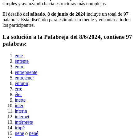
simples y avanzando hacia estructuras más complejas.
El desafío del
sábado, 8 de junio de 2024
incluye un total de
97
palabras. Está diseñado para estimular tu mente y encantar a todos
los participantes.
La solución a la Palabreja del
8/6/2024
, contiene
97
palabras:
ente
entente
entre
entrepuente
entretener
entupir
erre
éter
inerte
ínter
ínterin
internet
intérprete
irupé
nene
o
nené