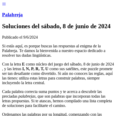
Menú
Pal
ab
r
eja
Soluciones del
sábado, 8 de junio de 2024
Publicado el
9/6/2024
Si estás aquí, es porque buscas las respuestas al enigma de la
Palabreja. Te damos la bienvenida a nuestro espacio dedicado a
resolver tus dudas lingüísticas.
Con la letra
E
como núcleo del juego del
sábado, 8 de junio de 2024
, y las letras
I, N, P, R, T, U
como sus satélites, este puzzle promete
ser tan desafiante como divertido. Si aún no conoces las reglas, aquí
las tienes: utiliza estas letras para construir palabras, siempre
incluyendo la letra central.
Cada palabra correcta suma puntos y te acerca a descubrir las
preciadas
palabrejas
, que son palabras que incorporan todas las
letras propuestas. Si te atascas, hemos compilado una lista completa
de soluciones para facilitarte el camino.
Ordenamos las palabras por su longitud, comenzando con las