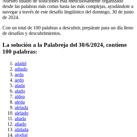
Nuestro listado de soluciones está meticulosamente organizado
desde las palabras más cortas hasta las más complejas, ayudándote a
navegar a través de este desafío lingüístico del
domingo, 30 de junio
de 2024
.
Con un total de
100
palabras a descubrir, prepárate para un día lleno
de desafíos y descubrimientos.
La solución a la Palabreja del
30/6/2024
, contiene
100
palabras:
adalid
adiado
aeda
aedo
alada
alado
aldea
aleda
alelada
alelado
aliada
aliado
alidada
alodial