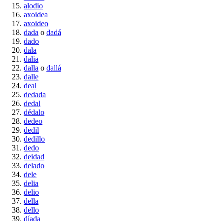
alodio
axoidea
axoideo
dada
o
dadá
dado
dala
dalia
dalla
o
dallá
dalle
deal
dedada
dedal
dédalo
dedeo
dedil
dedillo
dedo
deidad
delado
dele
delia
delio
della
dello
díada