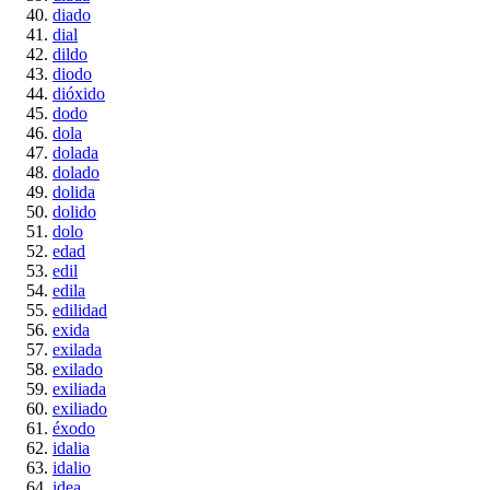
diado
dial
dildo
diodo
dióxido
dodo
dola
dolada
dolado
dolida
dolido
dolo
edad
edil
edila
edilidad
exida
exilada
exilado
exiliada
exiliado
éxodo
idalia
idalio
idea