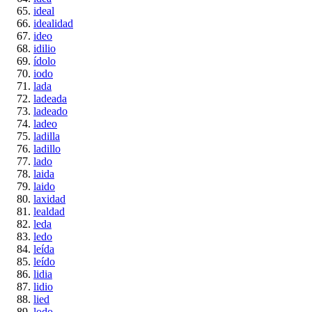
ideal
idealidad
ideo
idilio
ídolo
iodo
lada
ladeada
ladeado
ladeo
ladilla
ladillo
lado
laida
laido
laxidad
lealdad
leda
ledo
leída
leído
lidia
lidio
lied
lodo