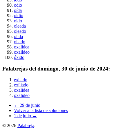
odio
oída
oídio
oído
oleada
oleado
olida
ollado
oxalídea
oxalídeo
óxido
Palabrejas del
domingo, 30 de junio de 2024
:
exilado
exiliado
oxalidea
oxalideo
← 29 de junio
Volver a la lista de soluciones
1 de julio →
©
2026
Palabreja
.