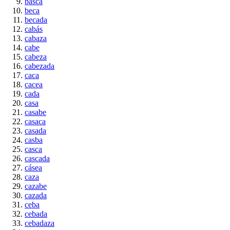
basca
beca
becada
cabás
cabaza
cabe
cabeza
cabezada
caca
cacea
cada
casa
casabe
casaca
casada
casba
casca
cascada
cásea
caza
cazabe
cazada
ceba
cebada
cebadaza