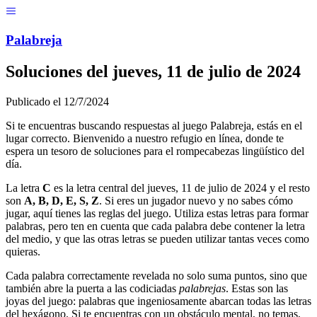
Menú
Pal
ab
r
eja
Soluciones del
jueves, 11 de julio de 2024
Publicado el
12/7/2024
Si te encuentras buscando respuestas al juego Palabreja, estás en el
lugar correcto. Bienvenido a nuestro refugio en línea, donde te
espera un tesoro de soluciones para el rompecabezas lingüístico del
día.
La letra
C
es la letra central del
jueves, 11 de julio de 2024
y el resto
son
A, B, D, E, S, Z
. Si eres un jugador nuevo y no sabes cómo
jugar, aquí tienes las reglas del juego. Utiliza estas letras para formar
palabras, pero ten en cuenta que cada palabra debe contener la letra
del medio, y que las otras letras se pueden utilizar tantas veces como
quieras.
Cada palabra correctamente revelada no solo suma puntos, sino que
también abre la puerta a las codiciadas
palabrejas
. Estas son las
joyas del juego: palabras que ingeniosamente abarcan todas las letras
del hexágono. Si te encuentras con un obstáculo mental, no temas,