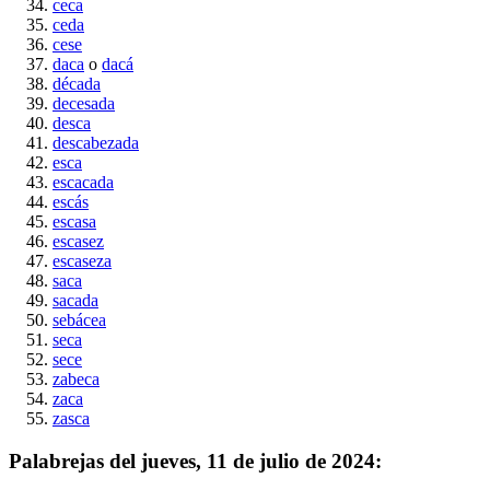
ceca
ceda
cese
daca
o
dacá
década
decesada
desca
descabezada
esca
escacada
escás
escasa
escasez
escaseza
saca
sacada
sebácea
seca
sece
zabeca
zaca
zasca
Palabrejas del
jueves, 11 de julio de 2024
: