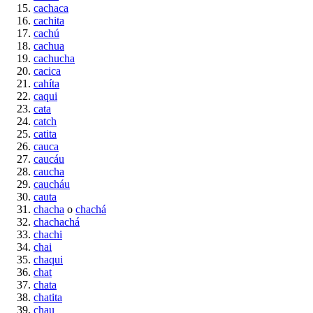
cachaca
cachita
cachú
cachua
cachucha
cacica
cahíta
caqui
cata
catch
catita
cauca
caucáu
caucha
caucháu
cauta
chacha
o
chachá
chachachá
chachi
chai
chaqui
chat
chata
chatita
chau