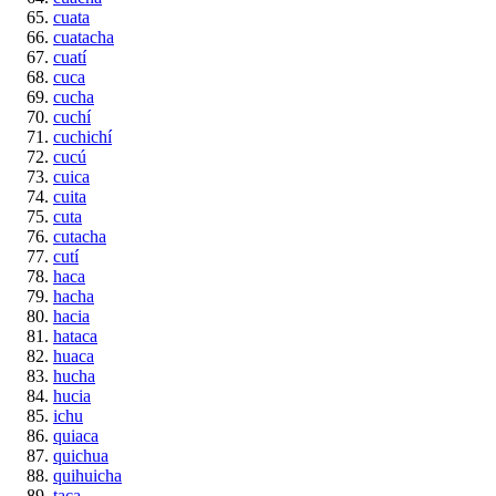
cuata
cuatacha
cuatí
cuca
cucha
cuchí
cuchichí
cucú
cuica
cuita
cuta
cutacha
cutí
haca
hacha
hacia
hataca
huaca
hucha
hucia
ichu
quiaca
quichua
quihuicha
taca