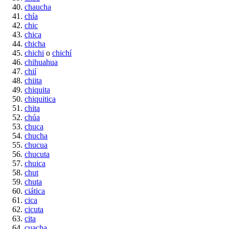
chaucha
chía
chic
chica
chicha
chichi
o
chichí
chihuahua
chií
chiita
chiquita
chiquitica
chita
chúa
chuca
chucha
chucua
chucuta
chuica
chut
chuta
ciática
cica
cicuta
cita
cuacha