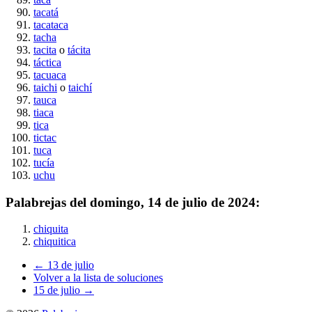
tacatá
tacataca
tacha
tacita
o
tácita
táctica
tacuaca
taichi
o
taichí
tauca
tiaca
tica
tictac
tuca
tucía
uchu
Palabrejas del
domingo, 14 de julio de 2024
:
chiquita
chiquitica
← 13 de julio
Volver a la lista de soluciones
15 de julio →