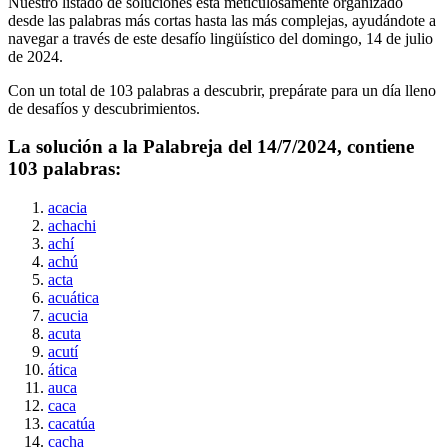
Nuestro listado de soluciones está meticulosamente organizado
desde las palabras más cortas hasta las más complejas, ayudándote a
navegar a través de este desafío lingüístico del
domingo, 14 de julio
de 2024
.
Con un total de
103
palabras a descubrir, prepárate para un día lleno
de desafíos y descubrimientos.
La solución a la Palabreja del
14/7/2024
, contiene
103
palabras:
acacia
achachi
achí
achú
acta
acuática
acucia
acuta
acutí
ática
auca
caca
cacatúa
cacha