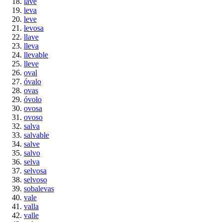
lave
leva
leve
levosa
llave
lleva
llevable
lleve
oval
óvalo
ovas
óvolo
ovosa
ovoso
salva
salvable
salve
salvo
selva
selvosa
selvoso
sobalevas
vale
valla
valle