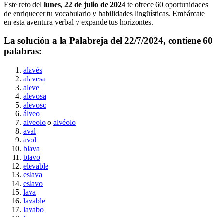
Este reto del
lunes, 22 de julio de 2024
te ofrece
60
oportunidades
de enriquecer tu vocabulario y habilidades lingüísticas. Embárcate
en esta aventura verbal y expande tus horizontes.
La solución a la Palabreja del
22/7/2024
, contiene
60
palabras:
alavés
alavesa
aleve
alevosa
alevoso
álveo
alveolo
o
alvéolo
aval
avol
blava
blavo
elevable
eslava
eslavo
lava
lavable
lavabo