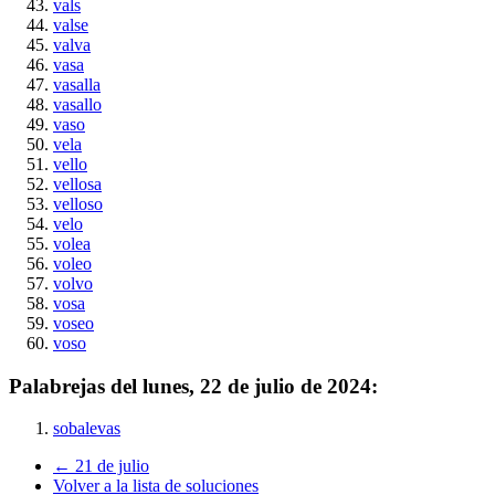
vals
valse
valva
vasa
vasalla
vasallo
vaso
vela
vello
vellosa
velloso
velo
volea
voleo
volvo
vosa
voseo
voso
Palabrejas del
lunes, 22 de julio de 2024
:
sobalevas
← 21 de julio
Volver a la lista de soluciones