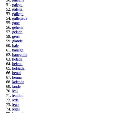
galeana
galega
galena
gallega
gallegada
gane
gehena
gelada
gena
glande
hale
hanega
hanegada
helada
helena
helgada
henal
henna
ladeada
lande
leal
lealdad
leda
lega
legal