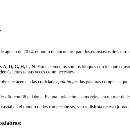
4
 de agosto de 2024
, el punto de encuentro para los entusiastas de los ro
as
A, D, G, H, L, N
. Estos elementos son los bloques con los que constr
s demás letras tantas veces como necesites.
ubras te acerca a las codiciadas
palabrejas
, las palabras completas que 
 desafío con
86
palabras. Es una invitación a sumergirse en un mar de le
 casual en el mundo de los rompecabezas, ven y disfruta de esta jornada
palabras: