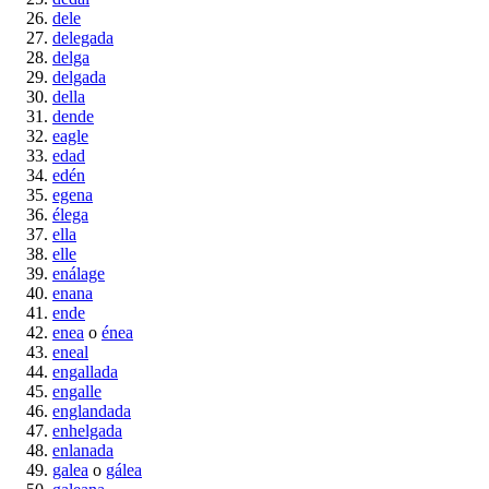
dele
delegada
delga
delgada
della
dende
eagle
edad
edén
egena
élega
ella
elle
enálage
enana
ende
enea
o
énea
eneal
engallada
engalle
englandada
enhelgada
enlanada
galea
o
gálea