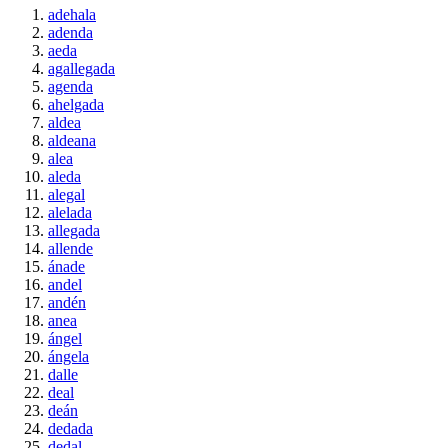
adehala
adenda
aeda
agallegada
agenda
ahelgada
aldea
aldeana
alea
aleda
alegal
alelada
allegada
allende
ánade
andel
andén
anea
ángel
ángela
dalle
deal
deán
dedada
dedal