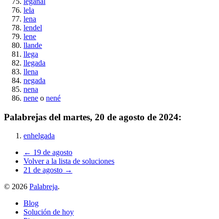
leganal
lela
lena
lendel
lene
llande
llega
llegada
llena
negada
nena
nene
o
nené
Palabrejas del
martes, 20 de agosto de 2024
:
enhelgada
← 19 de agosto
Volver a la lista de soluciones
21 de agosto →
©
2026
Palabreja
.
Blog
Solución de hoy