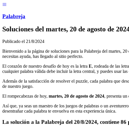
Menú
Pal
ab
r
eja
Soluciones del
martes, 20 de agosto de 202
Publicado el
21/8/2024
Bienvenido a la página de soluciones para la Palabreja del
martes, 20
necesitas ayuda, has llegado al sitio perfecto.
El corazón de nuestro desafío de hoy es la letra
E
, rodeada de las letr
cualquier palabra válida debe incluir la letra central, y puedes usar la
Además de la satisfacción de resolver el puzzle, cada palabra que desc
de nuestro juego.
El rompecabezas de hoy,
martes, 20 de agosto de 2024
, presenta un
Así que, ya seas un maestro de los juegos de palabras o un aventurero
desentrañar cada palabra te envuelva en esta experiencia única.
La solución a la Palabreja del
20/8/2024
, contiene
86