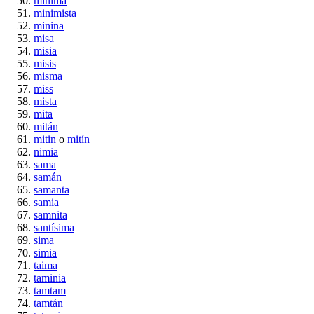
mínima
minimista
minina
misa
misia
misis
misma
miss
mista
mita
mitán
mitin
o
mitín
nimia
sama
samán
samanta
samia
samnita
santísima
sima
simia
taima
taminia
tamtam
tamtán