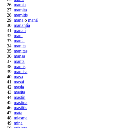
mamía
mamita
mamitis
mana
o
maná
manantía
manatí
maní
manía
manita
manitas
mansa
manta
mantis
mantisa
masa
masái
masía
masita
mastín
mastina
mastitis
mata
miasma
mina