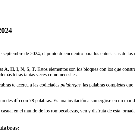
2024
de septiembre de 2024
, el punto de encuentro para los entusiastas de lo
as
A, H, I, N, S, T
. Estos elementos son los bloques con los que constru
s demás letras tantas veces como necesites.
ubras te acerca a las codiciadas
palabrejas
, las palabras completas que 
a un desafío con
78
palabras. Es una invitación a sumergirse en un mar de
 casual en el mundo de los rompecabezas, ven y disfruta de esta jornada
alabras: