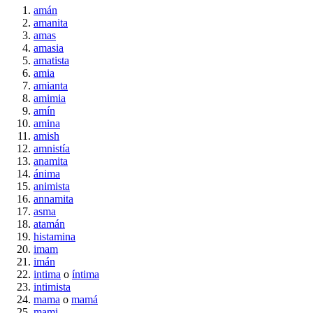
amán
amanita
amas
amasia
amatista
amia
amianta
amimia
amín
amina
amish
amnistía
anamita
ánima
animista
annamita
asma
atamán
histamina
imam
imán
intima
o
íntima
intimista
mama
o
mamá
mami