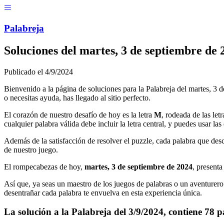
Menú
Pal
ab
r
eja
Soluciones del
martes, 3 de septiembre de 
Publicado el
4/9/2024
Bienvenido a la página de soluciones para la Palabreja del
martes, 3 
o necesitas ayuda, has llegado al sitio perfecto.
El corazón de nuestro desafío de hoy es la letra
M
, rodeada de las letr
cualquier palabra válida debe incluir la letra central, y puedes usar la
Además de la satisfacción de resolver el puzzle, cada palabra que desc
de nuestro juego.
El rompecabezas de hoy,
martes, 3 de septiembre de 2024
, present
Así que, ya seas un maestro de los juegos de palabras o un aventurero
desentrañar cada palabra te envuelva en esta experiencia única.
La solución a la Palabreja del
3/9/2024
, contiene
78
p